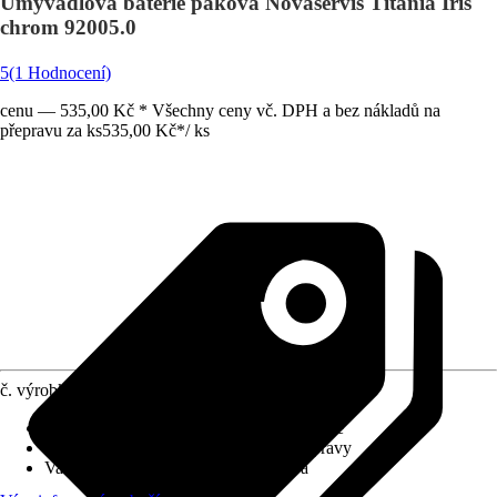
Umyvadlová baterie páková Novaservis Titania Iris
chrom 92005.0
5
(1 Hodnocení)
cenu — 535,00 Kč * Všechny ceny vč. DPH a bez nákladů na
přepravu za ks
535,00 Kč
*
/
ks
č. výrobku
5061008
Charakteristické znaky
:
Keramická kartuše
Systém vypouštění
:
Bez odtokové soupravy
Varianta
:
Umyvadlová baterie páková