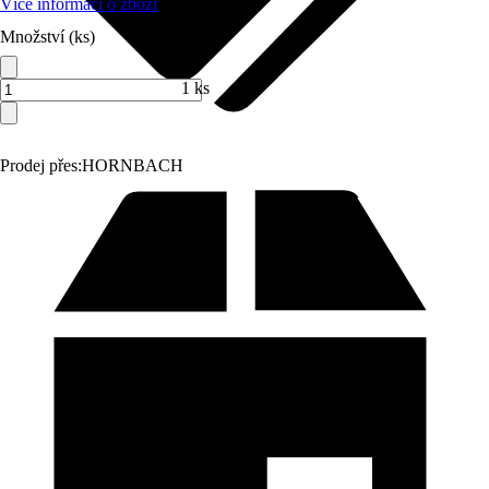
Více informací o zboží
Množství (ks)
1 ks
Prodej přes:
HORNBACH