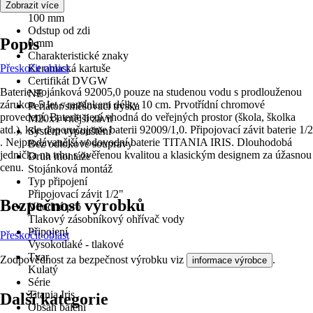
Šířka
Zobrazit více
100 mm
Odstup od zdi
Popis
0 mm
Charakteristické znaky
Přeskočit oblast
Keramická kartuše
Certifikát DVGW
Baterie stojánková 92005,0 pouze na studenou vodu s prodlouženou
NE
zárukou 5 let s ramínkem délky 10 cm. Prvotřídní chromové
Perlátor/směšovací tryska
provedení. Baterie není vhodná do veřejných prostor (škola, školka
M20x1 vnější závit
atd.), kde doporučujeme baterii 92009/1,0. Připojovací závit baterie 1/2
Systém vypouštění
. Nejprodávanější vodovodní baterie TITANIA IRIS. Dlouhodobá
Bez odtokové soupravy
jednička na trhu s ověřenou kvalitou a klasickým designem za úžasnou
Druh montáže
cenu.
Stojánková montáž
Typ připojení
Připojovací závit 1/2"
Bezpečnost výrobků
Vhodné pro
Tlakový zásobníkový ohřívač vody
Připojení
Přeskočit oblast
Vysokotlaké - tlakové
Tvar
Zodpovědnost za bezpečnost výrobku viz
.
informace výrobce
Kulatý
Série
Titania Iris
Další kategorie
Obsah balení