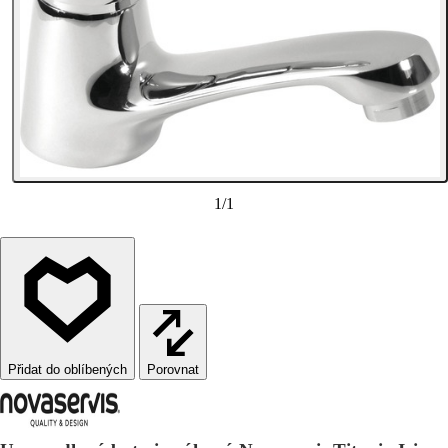
1
/
1
Porovnat