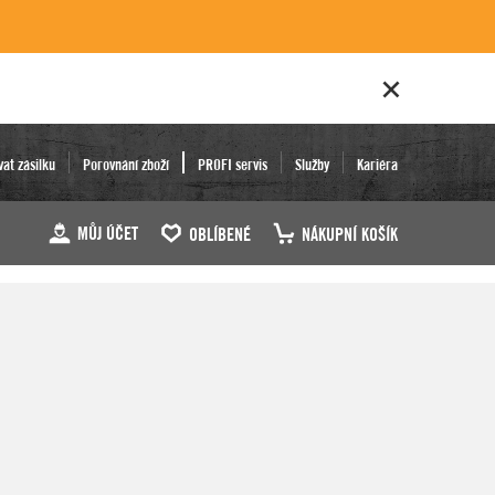
vat zásilku
Porovnání zboží
PROFI servis
Služby
Kariéra
MŮJ ÚČET
OBLÍBENÉ
NÁKUPNÍ KOŠÍK