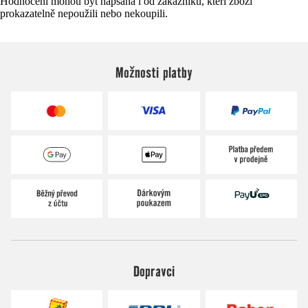
Hodnocení mohou být napsána i od zákazníků, kteří zboží
prokazatelně nepoužili nebo nekoupili.
Možnosti platby
Dopravci