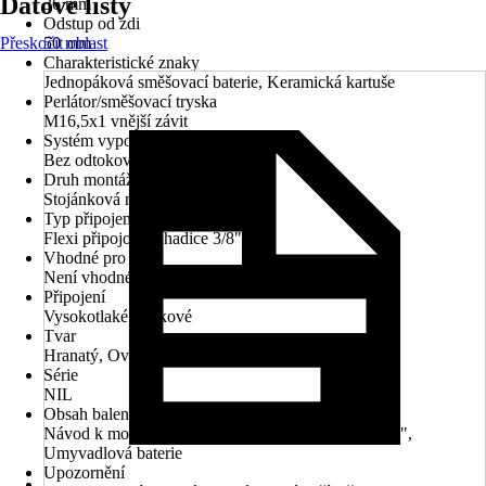
Datové listy
36 mm
Odstup od zdi
Přeskočit oblast
50 mm
Charakteristické znaky
Jednopáková směšovací baterie, Keramická kartuše
Perlátor/směšovací tryska
M16,5x1 vnější závit
Systém vypouštění
Bez odtokové soupravy
Druh montáže
Stojánková montáž
Typ připojení
Flexi připojovací hadice 3/8"
Vhodné pro
Není vhodné pro průtokový ohřívač
Připojení
Vysokotlaké - tlakové
Tvar
Hranatý, Oválný
Série
NIL
Obsah balení
Návod k montáži, 2 flexibilní připojovací hadice 3/8",
Umyvadlová baterie
Upozornění