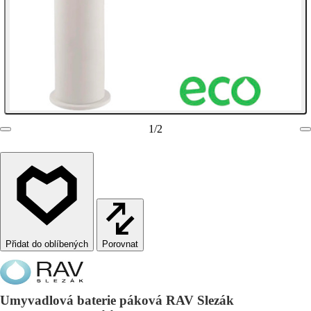
1
/
2
Porovnat
Umyvadlová baterie páková RAV Slezák