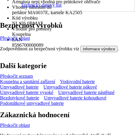
Armatura není vhodná pro průtokové ohřívače
Technický datový list
Vhodný náhradní díl
perlátor MA0037E, kartuše KA2505
Kód výrobku
NL126.0BMAT
Bezpečnost výrobků
Vhodné pro prostory
Koupelna
Přeskočit oblast
EAN
8596700000089
Zodpovědnost za bezpečnost výrobku viz
.
informace výrobce
Další kategorie
Přeskočit seznam
Koupelna a sanitární zařízení
Vodovodní baterie
Umyvadlové baterie
Umyvadlové baterie pákové
Umyvadlové baterie vysoké
Umyvadlové baterie nástěnné
Bezdotykové baterie
Umyvadlové baterie kohoutkové
Podomítkové umyvadlové baterie
Zákaznická hodnocení
Přeskočit oblast