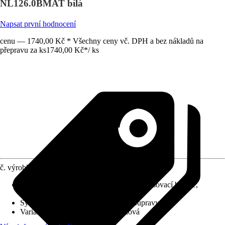
NL126.0BMAT bílá
Napsat první hodnocení
cenu — 1740,00 Kč * Všechny ceny vč. DPH a bez nákladů na
přepravu za ks
1740,00 Kč
*
/
ks
č. výrobku
12667696
Charakteristické znaky
:
Jednopáková směšovací baterie,
Keramická kartuše
Systém vypouštění
:
Bez odtokové soupravy
Varianta
:
Umyvadlová baterie páková