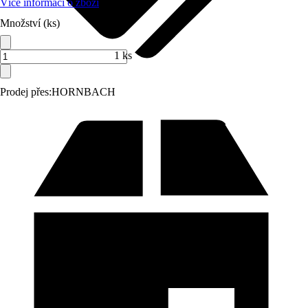
Více informací o zboží
Množství (ks)
1 ks
Prodej přes:
HORNBACH