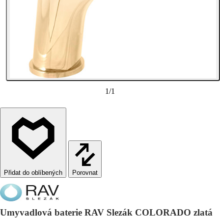
1
/
1
Porovnat
Umyvadlová baterie RAV Slezák COLORADO zlatá