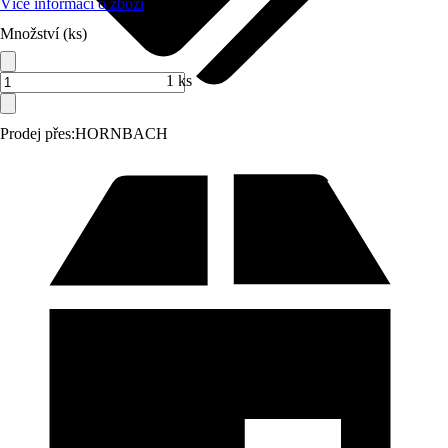
Více informací o zboží
Množství (ks)
1 ks
Prodej přes:
HORNBACH