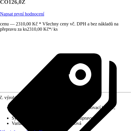
CO126,0Z
Napsat první hodnocení
cenu — 2310,00 Kč * Všechny ceny vč. DPH a bez nákladů na
přepravu za ks
2310,00 Kč
*
/
ks
č. výrobku
10576234
Charakteristické znaky
:
Jednopáková směšovací baterie,
Keramická kartuše
Systém vypouštění
:
Bez odtokové soupravy
Varianta
:
Umyvadlová baterie páková