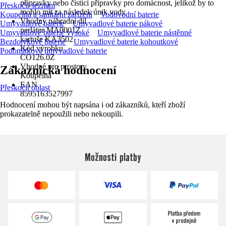
přípravky nebo čisticí přípravky pro domácnost, jelikož by to
Přeskočit seznam
mohlo mít za následek únik vody
Koupelna a sanitární zařízení
Vodovodní baterie
Vhodný náhradní díl
Umyvadlové baterie
Umyvadlové baterie pákové
perlátor MA0001Z
Umyvadlové baterie vysoké
Umyvadlové baterie nástěnné
kartuše KA3502
Bezdotykové baterie
Umyvadlové baterie kohoutkové
Kód výrobku
Podomítkové umyvadlové baterie
CO126.0Z
Vhodné pro prostory
Zákaznická hodnocení
Koupelna
EAN
Přeskočit oblast
8595163527997
Hodnocení mohou být napsána i od zákazníků, kteří zboží
prokazatelně nepoužili nebo nekoupili.
Možnosti platby