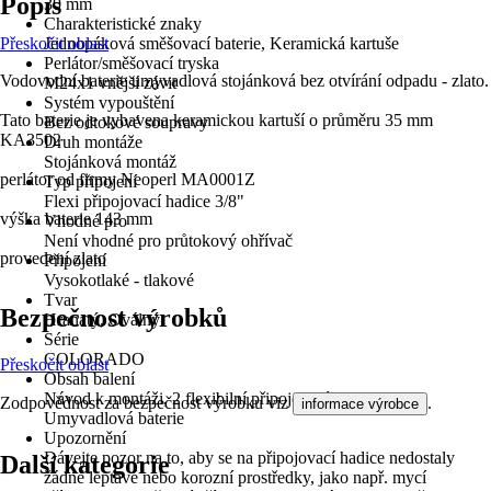
Popis
30 mm
Charakteristické znaky
Přeskočit oblast
Jednopáková směšovací baterie, Keramická kartuše
Perlátor/směšovací tryska
Vodovodní baterie umyvadlová stojánková bez otvírání odpadu - zlato.
M24x1 vnější závit
Systém vypouštění
Tato baterie je vybavena keramickou kartuší o průměru 35 mm
Bez odtokové soupravy
KA3502
Druh montáže
Stojánková montáž
perlátor od firmy Neoperl MA0001Z
Typ připojení
Flexi připojovací hadice 3/8"
výška baterie 143 mm
Vhodné pro
Není vhodné pro průtokový ohřívač
provedení zlato
Připojení
Vysokotlaké - tlakové
Tvar
Bezpečnost výrobků
Hranatý, Oválný
Série
COLORADO
Přeskočit oblast
Obsah balení
Návod k montáži, 2 flexibilní připojovací hadice 3/8",
Zodpovědnost za bezpečnost výrobku viz
.
informace výrobce
Umyvadlová baterie
Upozornění
Dávejte pozor na to, aby se na připojovací hadice nedostaly
Další kategorie
žádné leptavé nebo korozní prostředky, jako např. mycí