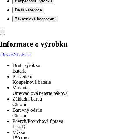
Bezpečnost výrobků
Další kategorie
Zákaznická hodnocení
Informace o výrobku
Přeskočit oblast
Druh výrobku
Baterie
Provedení
Koupelnová baterie
Varianta
Umyvadlová baterie páková
Základní barva
Chrom
Barevný odstín
Chrom
Povrch/Povrchová úprava
Lesklý
Výška
159 mm