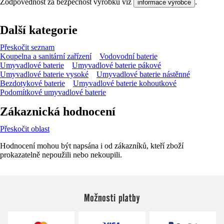
Zodpovědnost za bezpečnost výrobku viz
.
informace výrobce
Další kategorie
Přeskočit seznam
Koupelna a sanitární zařízení
Vodovodní baterie
Umyvadlové baterie
Umyvadlové baterie pákové
Umyvadlové baterie vysoké
Umyvadlové baterie nástěnné
Bezdotykové baterie
Umyvadlové baterie kohoutkové
Podomítkové umyvadlové baterie
Zákaznická hodnocení
Přeskočit oblast
Hodnocení mohou být napsána i od zákazníků, kteří zboží
prokazatelně nepoužili nebo nekoupili.
Možnosti platby