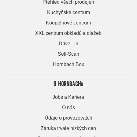
Přehled všech prodejen
Kuchyňské centrum
Koupelnové centrum
XXL centrum obkladů a dlažeb
Drive - In
Self-Scan
Hornbach Box
O HORNBACHu
Jobs a Kariera
O nás
Údaje o provozovateli
Záruka trvale nízkých cen