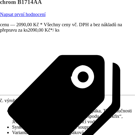
chrom B1714AA
Napsat první hodnocení
cenu — 2090,00 Kč * Všechny ceny vč. DPH a bez nákladů na
přepravu za ks
2090,00 Kč
*
/
ks
č. výrobku
10369990
Charakteristické znaky
:
Kovová ovládací páka, Třída hlučnosti
I, Keramická kartuše, Rychlá montáž zespodu „Quickfix“,
Jednopáková směšovací baterie, Šetřící vodu
Systém vypouštění
:
Bez odtokové soupravy
Varianta
:
Umyvadlová baterie páková