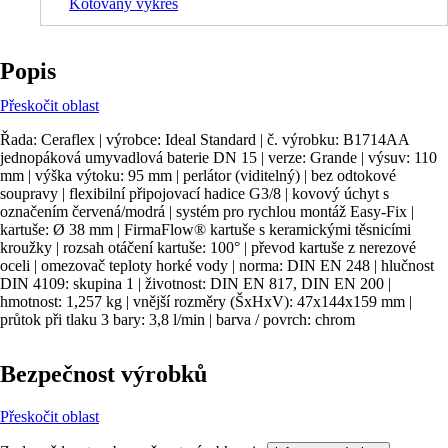
Kótovaný výkres
Popis
Přeskočit oblast
Řada: Ceraflex | výrobce: Ideal Standard | č. výrobku: B1714AA
jednopáková umyvadlová baterie DN 15 | verze: Grande | výsuv: 110
mm | výška výtoku: 95 mm | perlátor (viditelný) | bez odtokové
soupravy | flexibilní připojovací hadice G3/8 | kovový úchyt s
označením červená/modrá | systém pro rychlou montáž Easy-Fix |
kartuše: Ø 38 mm | FirmaFlow® kartuše s keramickými těsnicími
kroužky | rozsah otáčení kartuše: 100° | převod kartuše z nerezové
oceli | omezovač teploty horké vody | norma: DIN EN 248 | hlučnost
DIN 4109: skupina 1 | životnost: DIN EN 817, DIN EN 200 |
hmotnost: 1,257 kg | vnější rozměry (ŠxHxV): 47x144x159 mm |
průtok při tlaku 3 bary: 3,8 l/min | barva / povrch: chrom
Bezpečnost výrobků
Přeskočit oblast