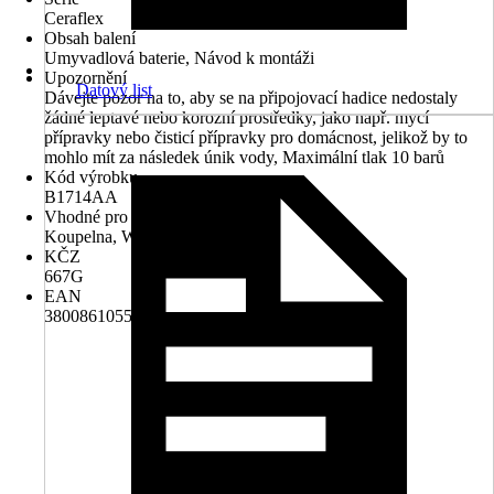
Ceraflex
Obsah balení
Umyvadlová baterie, Návod k montáži
Upozornění
Datový list
Dávejte pozor na to, aby se na připojovací hadice nedostaly
žádné leptavé nebo korozní prostředky, jako např. mycí
přípravky nebo čisticí přípravky pro domácnost, jelikož by to
mohlo mít za následek únik vody, Maximální tlak 10 barů
Kód výrobku
B1714AA
Vhodné pro prostory
Koupelna, WC
KČZ
667G
EAN
3800861055891