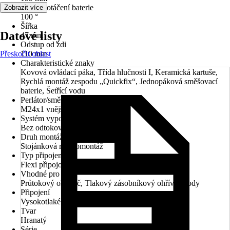
Rozsah otáčení baterie
Zobrazit více
100 °
Šířka
Datové listy
47 mm
Odstup od zdi
Přeskočit oblast
110 mm
Charakteristické znaky
Kovová ovládací páka, Třída hlučnosti I, Keramická kartuše,
Rychlá montáž zespodu „Quickfix“, Jednopáková směšovací
baterie, Šetřící vodu
Perlátor/směšovací tryska
M24x1 vnější závit
Systém vypouštění
Bez odtokové soupravy
Druh montáže
Stojánková rychlomontáž
Typ připojení
Flexi připojovací hadice 3/8"
Vhodné pro
Průtokový ohřívač, Tlakový zásobníkový ohřívač vody
Připojení
Vysokotlaké - tlakové
Tvar
Hranatý
Série