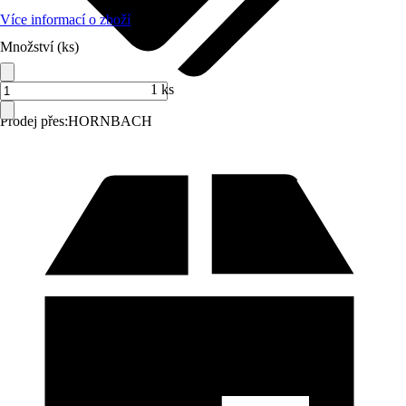
Více informací o zboží
Množství (ks)
1 ks
Prodej přes:
HORNBACH