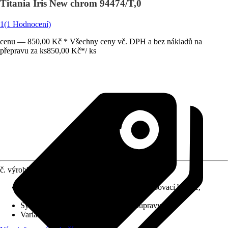
Titania Iris New chrom 94474/T,0
1
(1 Hodnocení)
cenu — 850,00 Kč * Všechny ceny vč. DPH a bez nákladů na
přepravu za ks
850,00 Kč
*
/
ks
č. výrobku
4612834
Charakteristické znaky
:
Jednopáková směšovací baterie,
Keramická kartuše
Systém vypouštění
:
Bez odtokové soupravy
Varianta
:
Dřezová baterie páková