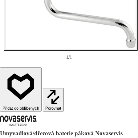
1
/
1
Porovnat
Umyvadlová/dřezová baterie páková Novaservis