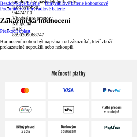
mohlo mít za následek únik vody
Bezdotykové baterie
Umyvadlové baterie kohoutkové
Kód výrobku
Podomítkové umyvadlové baterie
94474/T,0
Vhodné pro prostory
Zákaznická hodnocení
Koupelna
EAN
Přeskočit oblast
8590309068747
Hodnocení mohou být napsána i od zákazníků, kteří zboží
prokazatelně nepoužili nebo nekoupili.
Možnosti platby