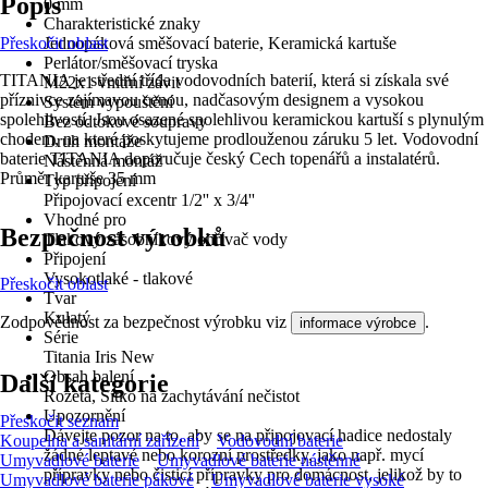
Popis
0 mm
Charakteristické znaky
Přeskočit oblast
Jednopáková směšovací baterie, Keramická kartuše
Perlátor/směšovací tryska
TITANIA je střední třída vodovodních baterií, která si získala své
M22x1 vnitřní závit
příznivce zajímavou cenou, nadčasovým designem a vysokou
Systém vypouštění
spolehlivostí. Jsou osazené spolehlivou keramickou kartuší s plynulým
Bez odtokové soupravy
chodem, na které poskytujeme prodlouženou záruku 5 let. Vodovodní
Druh montáže
baterie TITANIA doporučuje český Cech topenářů a instalatérů.
Nástěnná montáž
Průměr kartuše 35 mm
Typ připojení
Připojovací excentr 1/2'' x 3/4''
Vhodné pro
Bezpečnost výrobků
Tlakový zásobníkový ohřívač vody
Připojení
Vysokotlaké - tlakové
Přeskočit oblast
Tvar
Kulatý
Zodpovědnost za bezpečnost výrobku viz
.
informace výrobce
Série
Titania Iris New
Obsah balení
Další kategorie
Rozeta, Sítko na zachytávání nečistot
Upozornění
Přeskočit seznam
Dávejte pozor na to, aby se na připojovací hadice nedostaly
Koupelna a sanitární zařízení
Vodovodní baterie
žádné leptavé nebo korozní prostředky, jako např. mycí
Umyvadlové baterie
Umyvadlové baterie nástěnné
přípravky nebo čisticí přípravky pro domácnost, jelikož by to
Umyvadlové baterie pákové
Umyvadlové baterie vysoké