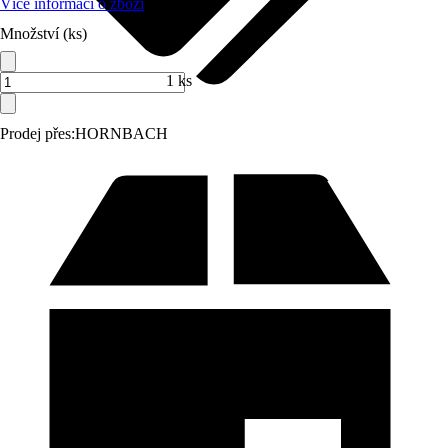
Více informací o zboží
Množství (ks)
1 ks
Prodej přes:
HORNBACH