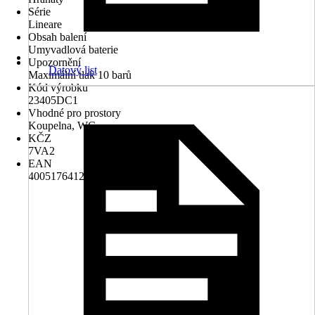
Série
Lineare
Obsah balení
Umyvadlová baterie
Upozornění
Datový list
Maximální tlak 10 barů
Kód výrobku
23405DC1
Vhodné pro prostory
Koupelna, WC
KČZ
7VA2
EAN
4005176412745