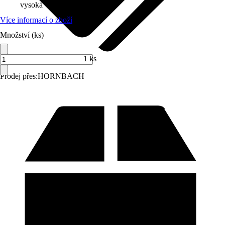
vysoká
Více informací o zboží
Množství (ks)
1 ks
Prodej přes:
HORNBACH