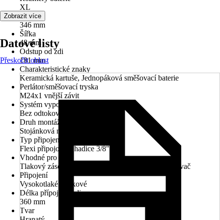
XL
Výška
Zobrazit více
346 mm
Šířka
Datové listy
48 mm
Odstup od zdi
Přeskočit oblast
181 mm
Charakteristické znaky
Keramická kartuše, Jednopáková směšovací baterie
Perlátor/směšovací tryska
M24x1 vnější závit
Systém vypouštění
Bez odtokové soupravy
Druh montáže
Stojánková montáž
Typ připojení
Flexi připojovací hadice 3/8"
Vhodné pro
Tlakový zásobníkový ohřívač vody, Průtokový ohřívač
Připojení
Vysokotlaké - tlakové
Délka přípojné hadice
360 mm
Tvar
Hranatý