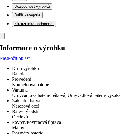
Bezpečnost výrobků
Další kategorie
Zákaznická hodnocení
Informace o výrobku
Přeskočit oblast
Druh výrobku
Baterie
Provedení
Koupelnová baterie
Varianta
Umyvadlová baterie páková, Umyvadlová baterie vysoká
Základní barva
Nerezová ocel
Barevný odstín
Ocelová
Povrch/Povrchová úprava
Matný
Rozměry baterie