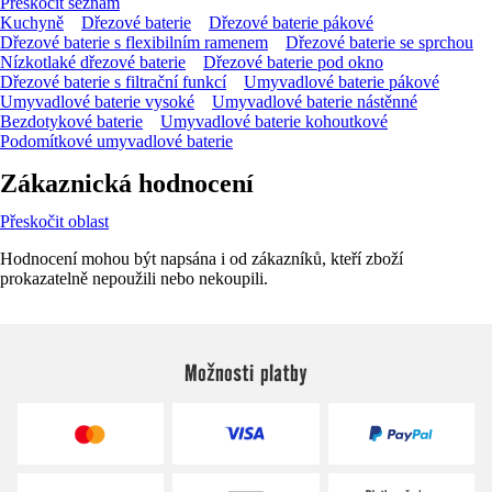
Přeskočit seznam
Kuchyně
Dřezové baterie
Dřezové baterie pákové
Dřezové baterie s flexibilním ramenem
Dřezové baterie se sprchou
Nízkotlaké dřezové baterie
Dřezové baterie pod okno
Dřezové baterie s filtrační funkcí
Umyvadlové baterie pákové
Umyvadlové baterie vysoké
Umyvadlové baterie nástěnné
Bezdotykové baterie
Umyvadlové baterie kohoutkové
Podomítkové umyvadlové baterie
Zákaznická hodnocení
Přeskočit oblast
Hodnocení mohou být napsána i od zákazníků, kteří zboží
prokazatelně nepoužili nebo nekoupili.
Možnosti platby