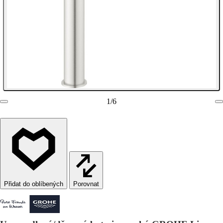
1
/
6
Porovnat