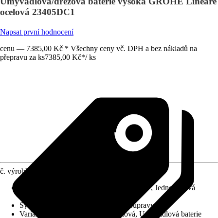
Umyvadlová/dřezová baterie vysoká GROHE Lineare
ocelová 23405DC1
Napsat první hodnocení
cenu — 7385,00 Kč * Všechny ceny vč. DPH a bez nákladů na
přepravu za ks
7385,00 Kč
*
/
ks
č. výrobku
6385595
Charakteristické znaky
:
Keramická kartuše, Jednopáková
směšovací baterie
Systém vypouštění
:
Bez odtokové soupravy
Varianta
:
Umyvadlová baterie páková, Umyvadlová baterie