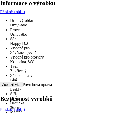
Informace o výrobku
Přeskočit oblast
Druh výrobku
Umyvadlo
Provedení
Umývátko
Série
Happy D.2
Vhodné pro
Závěsné upevnění
Vhodné pro prostory
Koupelna, WC
Tvar
Zakřivený
Základní barva
Bílá
Povrch/Povrchová úprava
Zobrazit více
Lesklý
Šířka
Bezpečnost výrobků
50 cm
Hloubka
36 cm
Přeskočit oblast
Materiál