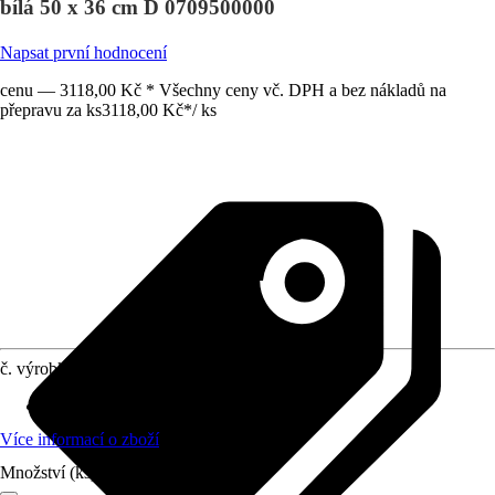
bílá 50 x 36 cm D 0709500000
Napsat první hodnocení
cenu — 3118,00 Kč * Všechny ceny vč. DPH a bez nákladů na
přepravu za ks
3118,00 Kč
*
/
ks
č. výrobku
10683450
Materiál
:
Sanitární keramika
Více informací o zboží
Množství (ks)