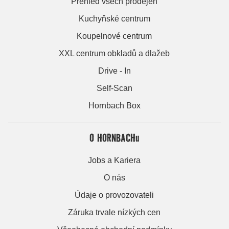
Přehled všech prodejen
Kuchyňské centrum
Koupelnové centrum
XXL centrum obkladů a dlažeb
Drive - In
Self-Scan
Hornbach Box
O HORNBACHu
Jobs a Kariera
O nás
Údaje o provozovateli
Záruka trvale nízkých cen