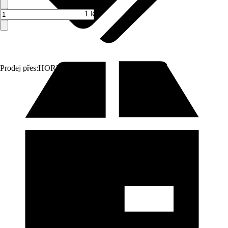
1 ks
Prodej přes:
HORNBACH