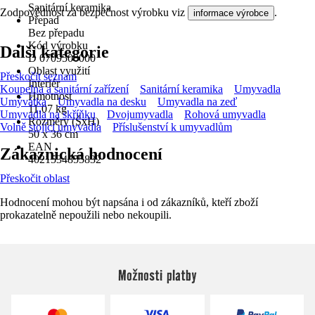
Sanitární keramika
Zodpovědnost za bezpečnost výrobku viz
.
informace výrobce
Přepad
Bez přepadu
Kód výrobku
Další kategorie
D 0709500000
Oblast využití
Přeskočit seznam
Interiér
Koupelna a sanitární zařízení
Sanitární keramika
Umyvadla
Hmotnost
Umývátka
Umyvadla na desku
Umyvadla na zeď
11,07 kg
Umyvadla na skříňku
Dvojumyvadla
Rohová umyvadla
Rozměry (ŠxH)
Volně stojící umyvadla
Příslušenství k umyvadlům
50 x 36 cm
EAN
Zákaznická hodnocení
4021534855832
Přeskočit oblast
Hodnocení mohou být napsána i od zákazníků, kteří zboží
prokazatelně nepoužili nebo nekoupili.
Možnosti platby