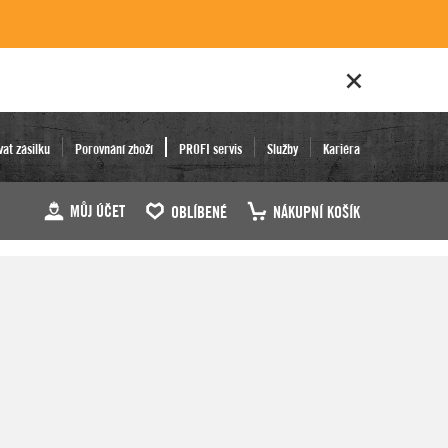
vat zásilku
Porovnání zboží
PROFI servis
Služby
Kariéra
MŮJ ÚČET
OBLÍBENÉ
NÁKUPNÍ KOŠÍK