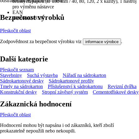
odstraňování lepidla nebo tmelu
brusných papírů (Ø 180 mm / 40, 80, 120, 2 x každý), 1 nástroj
pro výměnu nástavce
EAN
Bezpečnost výrobků
4046664249337
Přeskočit oblast
Zodpovědnost za bezpečnost výrobku viz
.
informace výrobce
Další kategorie
Přeskočit seznam
Stavebniny
Suchá výstavba
Nářadí na sádrokarton
Sádrokartonové desky
Sádrokartonové profily
Tmely na sádrokarton
Příslušenství k sádrokartonu
Revizní dvířka
Konstrukční desky
Stropní závěsný systém
Cementotřískové desky
Zákaznická hodnocení
Přeskočit oblast
Hodnocení mohou být napsána i od zákazníků, kteří zboží
prokazatelně nepoužili nebo nekoupili.