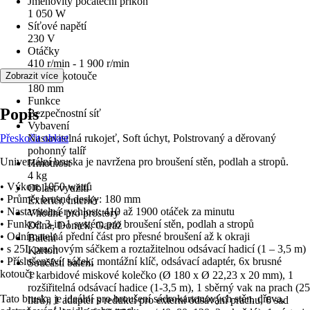
Jmenovitý počáteční příkon
1 050 W
Síťové napětí
230 V
Otáčky
410 r/min - 1 900 r/min
Průměr kotouče
Zobrazit více
180 mm
Funkce
Popis
Bezpečnostní síť
Vybavení
Přeskočit oblast
Nastavitelná rukojeť, Soft úchyt, Polstrovaný a děrovaný
pohonný talíř
Univerzální bruska je navržena pro broušení stěn, podlah a stropů.
Hmotnost
4 kg
• Výkon: 1050 wattů
Oblast využití
• Průměr brusné desky: 180 mm
Exteriér, Interiér
• Nastavitelná rychlost: 410 až 1900 otáček za minutu
Vhodné pro prostory
• Funkce: 3-in-1 systém pro broušení stěn, podlah a stropů
Dílna, Domek, Garáž
• Odnímatelná přední část pro přesné broušení až k okraji
Balení
• s 25L prachovým sáčkem a roztažitelnou odsávací hadicí (1 – 3,5 m)
Karton
• Příslušenství: sáček, montážní klíč, odsávací adaptér, 6x brusné
Součástí balení
kotouče
1 karbidové miskové kolečko (Ø 180 x Ø 22,23 x 20 mm), 1
rozšiřitelná odsávací hadice (1-3,5 m), 1 sběrný vak na prach (25
Tato bruska je ideální pro broušení sádrokartonových stěn, dřeva,
litrů), 1 adaptér s redukcí pro externí odsávání prachu, 6 sad