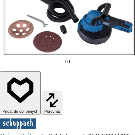
1
/
1
Porovnat