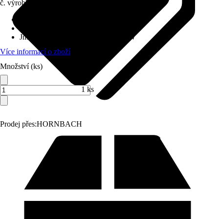
č. výrobku
12481937
Průměr kotouče
:
180 mm
Hmotnost
:
4 kg
Jmenovitý počáteční příkon
:
1 050 W
Více informací o zboží
Množství (ks)
1 ks
Prodej přes:
HORNBACH