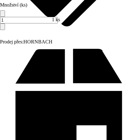
Množství (ks)
1 ks
Prodej přes:
HORNBACH