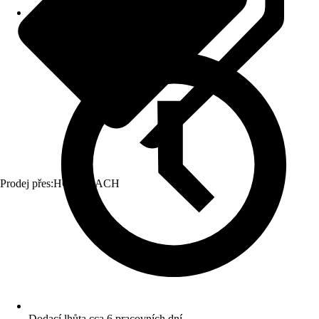
Prodej přes:
HORNBACH
Dodací lhůta cca 6 pracovních dní