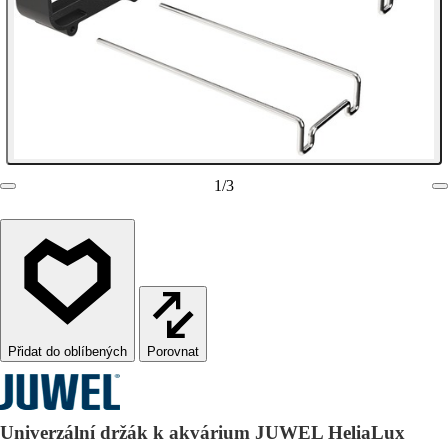
1
/
3
Porovnat
Univerzální držák k akvárium JUWEL HeliaLux