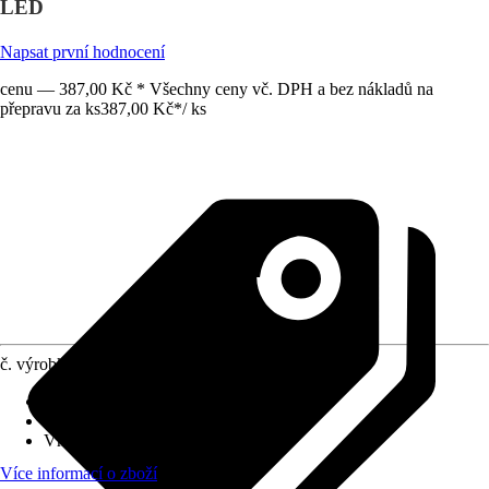
LED
Napsat první hodnocení
cenu — 387,00 Kč * Všechny ceny vč. DPH a bez nákladů na
přepravu za ks
387,00 Kč
*
/
ks
č. výrobku
6403392
Druh výrobku
:
Držák
Oblast využití
:
Interiér
Vhodné pro
:
Akvária
Více informací o zboží