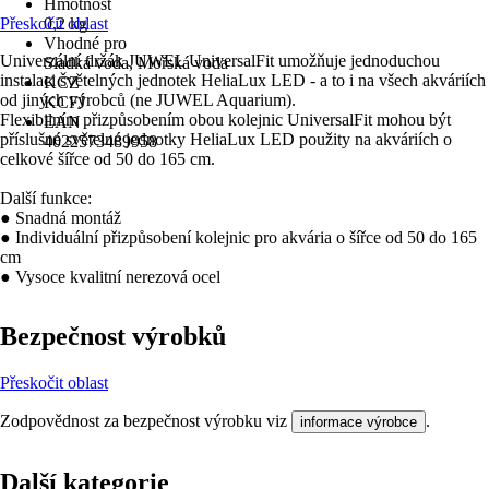
Hmotnost
Přeskočit oblast
0,2 kg
Vhodné pro
Univerzální držák JUWEL UniversalFit umožňuje jednoduchou
Sladká voda, Mořská voda
instalaci světelných jednotek HeliaLux LED - a to i na všech akváriích
KČZ
od jiných výrobců (ne JUWEL Aquarium).
KCFJ
Flexibilním přizpůsobením obou kolejnic UniversalFit mohou být
EAN
příslušné světelné jednotky HeliaLux LED použity na akváriích o
4022573489958
celkové šířce od 50 do 165 cm.
Další funkce:
● Snadná montáž
● Individuální přizpůsobení kolejnic pro akvária o šířce od 50 do 165
cm
● Vysoce kvalitní nerezová ocel
Bezpečnost výrobků
Přeskočit oblast
Zodpovědnost za bezpečnost výrobku viz
.
informace výrobce
Další kategorie