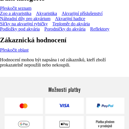
Přeskočit seznam
Zoo a akvaristika
Akvaristika
Akvarijní příslušenství
Náhradní díly pro akvárium
Akvarijní hadice
Síťky na akvarijní rybičky
Teploměr do akvária
Podložky pod akvária
Porodničky do akvária
Reflektory
Zákaznická hodnocení
Přeskočit oblast
Hodnocení mohou být napsána i od zákazníků, kteří zboží
prokazatelně nepoužili nebo nekoupili.
Možnosti platby