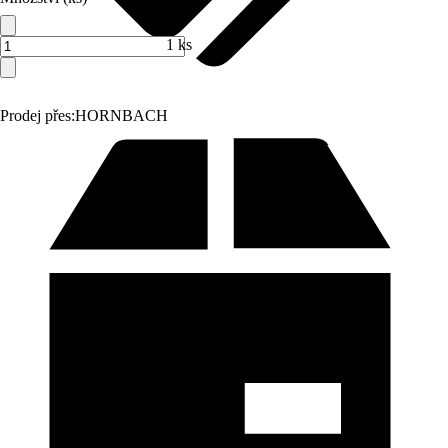
1 ks
Prodej přes:
HORNBACH