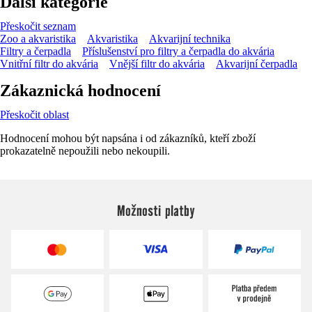
Další kategorie
Přeskočit seznam
Zoo a akvaristika
Akvaristika
Akvarijní technika
Filtry a čerpadla
Příslušenství pro filtry a čerpadla do akvária
Vnitřní filtr do akvária
Vnější filtr do akvária
Akvarijní čerpadla
Zákaznická hodnocení
Přeskočit oblast
Hodnocení mohou být napsána i od zákazníků, kteří zboží
prokazatelně nepoužili nebo nekoupili.
Možnosti platby