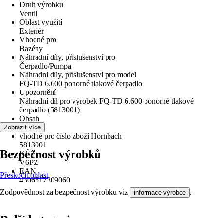
Druh výrobku
Ventil
Oblast využití
Exteriér
Vhodné pro
Bazény
Náhradní díly, příslušenství pro
Čerpadlo/Pumpa
Náhradní díly, příslušenství pro model
FQ-TD 6.600 ponorné tlakové čerpadlo
Upozornění
Náhradní díl pro výrobek FQ-TD 6.600 ponorné tlakové
čerpadlo (5813001)
Obsah
1 Kus
Zobrazit více
vhodné pro číslo zboží Hornbach
5813001
Bezpečnost výrobků
KČZ
V6PZ
EAN
Přeskočit oblast
4306517309060
Zodpovědnost za bezpečnost výrobku viz
.
informace výrobce