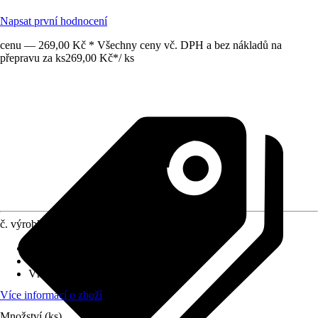
Napsat první hodnocení
cenu — 269,00 Kč * Všechny ceny vč. DPH a bez nákladů na
přepravu za ks
269,00 Kč
*
/
ks
č. výrobku
6256938
Druh výrobku
:
Ventil
Oblast využití
:
Exteriér
Vhodné pro
:
Bazény
Více informací o zboží
Množství (ks)