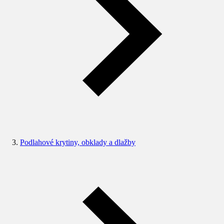
Podlahové krytiny, obklady a dlažby