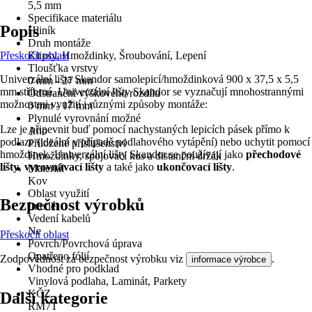
5,5 mm
Specifikace materiálu
Popis
Hliník
Druh montáže
Přeskočit oblast
Klipsy, Hmoždinky, Šroubování, Lepení
Tloušťka vrstvy
Univerzální lišta Skandor samolepicí/hmoždinková 900 x 37,5 x 5,5
0 mm - 27 mm
mm stříbrná. Univerzální lišty Skandor se vyznačují mnohostrannými
Odstranění výškového rozdílu
možnostmi využití i různými způsoby montáže:
0 mm - 17 mm
Plynulé vyrovnání možné
Lze je připevnit buď pomocí nachystaných lepicích pásek přímo k
Ano
podlaze (ideální v případě podlahového vytápění) nebo uchytit pomocí
Přiložené příslušenství
hmoždinek. Univerzální lišty Skandor se používají jako
přechodové
Hmoždinky, spojovací kus a distanční držák
lišty
,
vyrovnávací lišty
a také jako
ukončovací lišty
.
Materiál
Kov
Oblast využití
Bezpečnost výrobků
Interiér
Vedení kabelů
Ne
Přeskočit oblast
Povrch/Povrchová úprava
Opatřeno fólií
Zodpovědnost za bezpečnost výrobku viz
.
informace výrobce
Vhodné pro podklad
Vinylová podlaha, Laminát, Parkety
KČZ
Další kategorie
RM7T