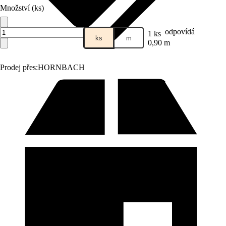
Množství (ks)
odpovídá
1 ks
ks
m
0,90 m
Prodej přes:
HORNBACH