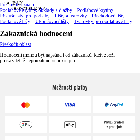
EAN
Přeskočit seznam
9003719144592
Podlahové krytiny, obklady a dlažby
Podlahové krytiny
Příslušenství pro podlahy
Lišty a tvarovky
Přechodové lišty
Podlahové lišty
Ukončovací lišty
Tvarovky pro podlahové lišty
Zákaznická hodnocení
Přeskočit oblast
Hodnocení mohou být napsána i od zákazníků, kteří zboží
prokazatelně nepoužili nebo nekoupili.
Možnosti platby