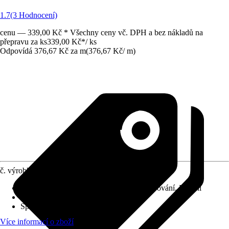
1.7
(3 Hodnocení)
cenu — 339,00 Kč * Všechny ceny vč. DPH a bez nákladů na
přepravu za ks
339,00 Kč
*
/
ks
Odpovídá 376,67 Kč za m
(
376,67 Kč
/
m
)
č. výrobku
5640063
Druh montáže
:
Klipsy, Hmoždinky, Šroubování, Lepení
Tloušťka vrstvy
:
0 mm - 27 mm
Specifikace materiálu
:
Hliník
Více informací o zboží