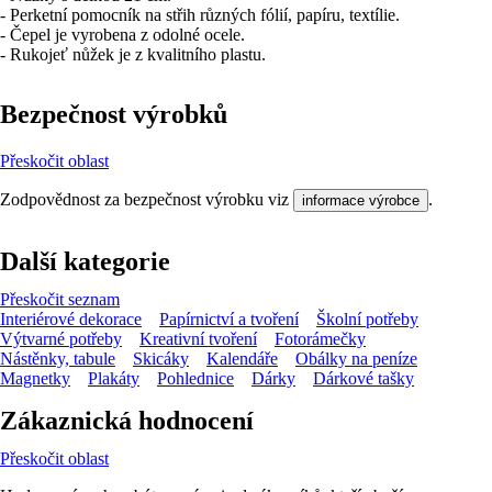
- Perketní pomocník na střih různých fólií, papíru, textílie.
- Čepel je vyrobena z odolné ocele.
- Rukojeť nůžek je z kvalitního plastu.
Bezpečnost výrobků
Přeskočit oblast
Zodpovědnost za bezpečnost výrobku viz
.
informace výrobce
Další kategorie
Přeskočit seznam
Interiérové dekorace
Papírnictví a tvoření
Školní potřeby
Výtvarné potřeby
Kreativní tvoření
Fotorámečky
Nástěnky, tabule
Skicáky
Kalendáře
Obálky na peníze
Magnetky
Plakáty
Pohlednice
Dárky
Dárkové tašky
Zákaznická hodnocení
Přeskočit oblast