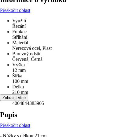
Přeskočit oblast
Využití
Řezání
Funkce
Stříhání
Materiál
Nerezová ocel, Plast
Barevný odstín
Červená, Černá
Výška
12 mm
Šířka
100 mm
Délka
210 mm
EAN
Zobrazit více
4004844383905
Popis
Přeskočit oblast
- Nůžky s délkou 21 cm.