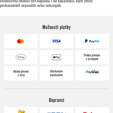
Hodnocení mohou být napsána i od zákazníků, kteří zboží
prokazatelně nepoužili nebo nekoupili.
Možnosti platby
Dopravci