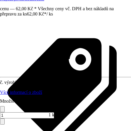
cenu — 62,00 Kč * Všechny ceny vč. DPH a bez nákladů na
přepravu za ks
62,00 Kč
*
/
ks
č. výrobku
5837301
Více informací o zboží
Množství (ks)
1 ks