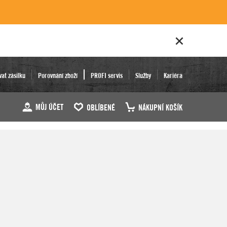
vat zásilku
Porovnání zboží
PROFI servis
Služby
Kariéra
MŮJ ÚČET
OBLÍBENÉ
NÁKUPNÍ KOŠÍK