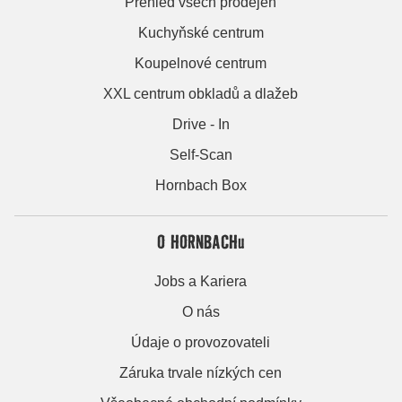
Přehled všech prodejen
Kuchyňské centrum
Koupelnové centrum
XXL centrum obkladů a dlažeb
Drive - In
Self-Scan
Hornbach Box
O HORNBACHu
Jobs a Kariera
O nás
Údaje o provozovateli
Záruka trvale nízkých cen