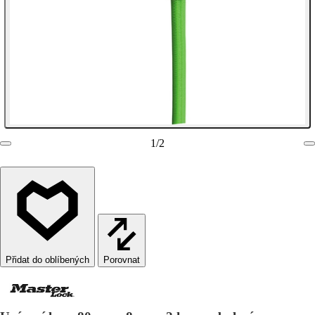
1
/
2
Porovnat