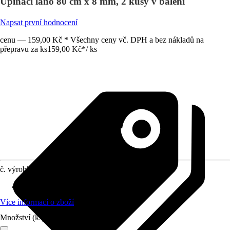
Upínací lano 80 cm x 8 mm, 2 kusy v balení
Napsat první hodnocení
cenu — 159,00 Kč * Všechny ceny vč. DPH a bez nákladů na
přepravu za ks
159,00 Kč
*
/
ks
č. výrobku
8244330
Druh výrobku
:
Popruh, Pavouk
Více informací o zboží
Množství (ks)