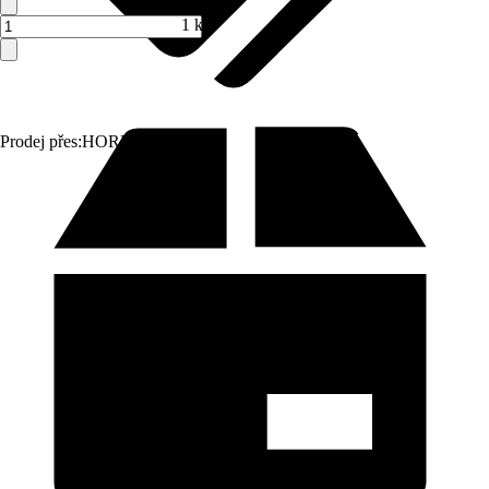
1 ks
Prodej přes:
HORNBACH