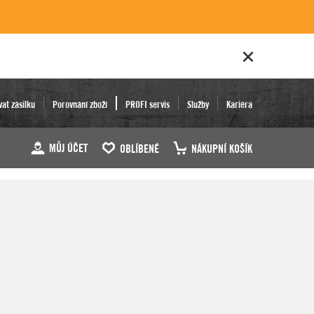
vat zásilku
Porovnání zboží
PROFI servis
Služby
Kariéra
MŮJ ÚČET
OBLÍBENÉ
NÁKUPNÍ KOŠÍK