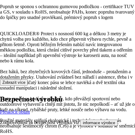
Popruh se sponou s ochrannou gumovou podložkou - certifikace TUV
a GS, v souladu s RoHS, neobsahuje PAHs, konec popruhu tvarovaný
do špičky pro snadné provlékaní, prémiový popruh s logem
QUICKLOADER® Protect s nosností 600 kg a délkou 3 metry je
chytrá volba pro každého, kdo chce připevnit výbavu rychle, pevně a
přitom šetrně. Oproti běžným řešením nabízí navíc integrovanou
měkkou podložku, která chrání citlivé povrchy před tlakem a odřením
– ideální například při upevnění výstroje ke karoserii auta, na nosič
nebo k rámu kola.
Bez háků, bez zbytečných kovových částí, jednoduše – protažením a
dotažením přezky. Utahování zvládneš bez nářadí i asistence, třeba i v
rukavicích. Špičatý konec pásu se lehce navléká a dvě textilní oka
Zobrazit více
usnadní manipulaci i následné složení.
Bezpečnost výrobků
Tento model se hodí pro všechny, kdo převážejí sportovní nebo
outdoorové vybavení a chtějí mít jistotu, že nic nepoškodí – ať už jde o
kufr na víkend, rybářské pruty, lehké nosiče nebo výbavu na vodu.
Přeskočit oblast
Použité materiály splňují ekologické i technické standardy – pás
Zodpovědnost za bezpečnost výrobku viz
.
informace výrobce
neobsahuje šestimocný chrom (Cr6) a je vyroben v souladu se směrnicí
RoHS.