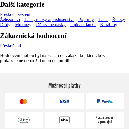
Další kategorie
Přeskočit seznam
Železářství
Lana, řetězy a příslušenství
Popruhy
Lana
Řetězy
Dráty
Motouzy
Děrované pásky
Upínací lanka
Karabiny
Zákaznická hodnocení
Přeskočit oblast
Hodnocení mohou být napsána i od zákazníků, kteří zboží
prokazatelně nepoužili nebo nekoupili.
Možnosti platby