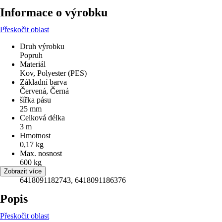
Informace o výrobku
Přeskočit oblast
Druh výrobku
Popruh
Materiál
Kov, Polyester (PES)
Základní barva
Červená, Černá
šířka pásu
25 mm
Celková délka
3 m
Hmotnost
0,17 kg
Max. nosnost
600 kg
EAN
Zobrazit více
6418091182743, 6418091186376
Popis
Přeskočit oblast