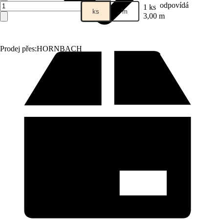
odpovídá
1 ks
ks
m
3,00 m
Prodej přes:
HORNBACH