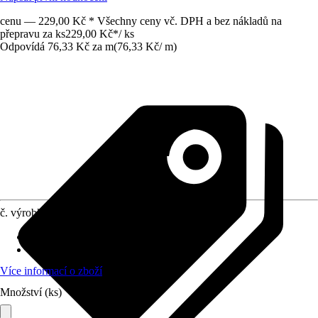
cenu — 229,00 Kč * Všechny ceny vč. DPH a bez nákladů na
přepravu za ks
229,00 Kč
*
/
ks
Odpovídá 76,33 Kč za m
(
76,33 Kč
/
m
)
č. výrobku
12699979
Druh výrobku
:
Popruh
Materiál
:
Kov, Polyester (PES)
Více informací o zboží
Množství (ks)