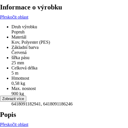
Informace o výrobku
Přeskočit oblast
Druh výrobku
Popruh
Materiál
Kov, Polyester (PES)
Základní barva
Červená
šířka pásu
25 mm
Celková délka
5 m
Hmotnost
0,58 kg
Max. nosnost
900 kg
EAN
Zobrazit více
6418091182941, 6418091186246
Popis
Přeskočit oblast