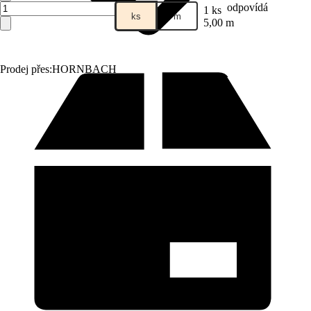
odpovídá
1 ks
ks
m
5,00 m
Prodej přes:
HORNBACH