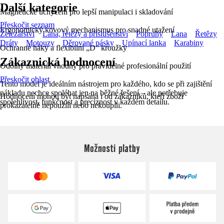
Další kategorie
Magnetické uchycení pro lepší manipulaci i skladování
Přeskočit seznam
Ergonomický kovový mechanismus pro snadné utažení
Železářství
Lana, řetězy a příslušenství
Popruhy
Lana
Řetězy
Dráty
Motouzy
Děrované pásky
Upínací lanka
Karabiny
Ochranné háky a flexibilní „D“ kroužky
Zákaznická hodnocení
Odolný materiál vhodný pro pravidelné profesionální použití
Přeskočit oblast
Tento model je ideálním nástrojem pro každého, kdo se při zajištění
nákladu nechce spoléhat jen na běžné řešení – ale potřebuje
Hodnocení mohou být napsána i od zákazníků, kteří zboží
spolehlivost, funkčnost a preciznost v každém detailu.
prokazatelně nepoužili nebo nekoupili.
Možnosti platby