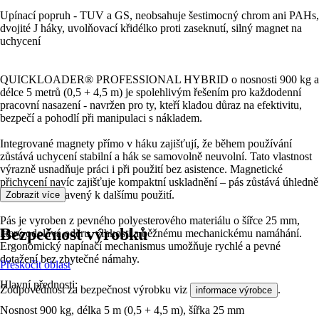
Upínací popruh - TUV a GS, neobsahuje šestimocný chrom ani PAHs,
dvojité J háky, uvolňovací křidélko proti zaseknutí, silný magnet na
uchycení
QUICKLOADER® PROFESSIONAL HYBRID o nosnosti 900 kg a
délce 5 metrů (0,5 + 4,5 m) je spolehlivým řešením pro každodenní
pracovní nasazení - navržen pro ty, kteří kladou důraz na efektivitu,
bezpečí a pohodlí při manipulaci s nákladem.
Integrované magnety přímo v háku zajišťují, že během používání
zůstává uchycení stabilní a hák se samovolně neuvolní. Tato vlastnost
výrazně usnadňuje práci i při použití bez asistence. Magnetické
přichycení navíc zajišťuje kompaktní uskladnění – pás zůstává úhledně
smotaný, připravený k dalšímu použití.
Zobrazit více
Pás je vyroben z pevného polyesterového materiálu o šířce 25 mm,
Bezpečnost výrobků
který odolává oděru, vlhkosti a běžnému mechanickému namáhání.
Ergonomický napínací mechanismus umožňuje rychlé a pevné
dotažení bez zbytečné námahy.
Přeskočit oblast
Hlavní přednosti:
Zodpovědnost za bezpečnost výrobku viz
.
informace výrobce
Nosnost 900 kg, délka 5 m (0,5 + 4,5 m), šířka 25 mm