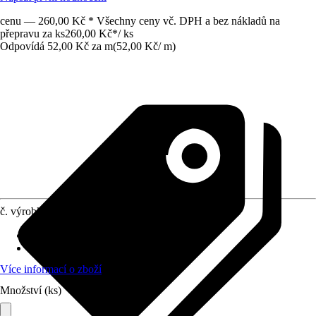
cenu — 260,00 Kč * Všechny ceny vč. DPH a bez nákladů na
přepravu za ks
260,00 Kč
*
/
ks
Odpovídá 52,00 Kč za m
(
52,00 Kč
/
m
)
č. výrobku
12699973
Druh výrobku
:
Popruh
Materiál
:
Kov, Polyester (PES)
Více informací o zboží
Množství (ks)