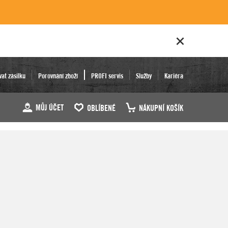
vat zásilku
Porovnání zboží
PROFI servis
Služby
Kariéra
MŮJ ÚČET
OBLÍBENÉ
NÁKUPNÍ KOŠÍK