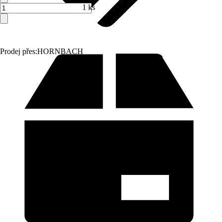
1 ks
Prodej přes:
HORNBACH