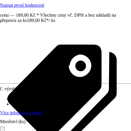
Napsat první hodnocení
cenu — 189,00 Kč * Všechny ceny vč. DPH a bez nákladů na
přepravu za ks
189,00 Kč
*
/
ks
č. výrobku
12727257
Druh výrobku
:
Popruh
Materiál
:
Kov, Polyester (PES)
Více informací o zboží
Množství (ks)