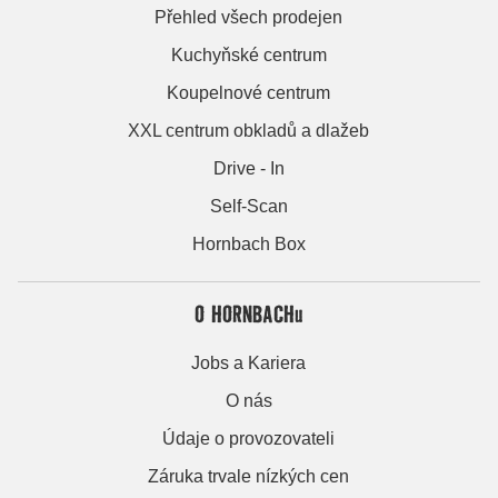
Přehled všech prodejen
Kuchyňské centrum
Koupelnové centrum
XXL centrum obkladů a dlažeb
Drive - In
Self-Scan
Hornbach Box
O HORNBACHu
Jobs a Kariera
O nás
Údaje o provozovateli
Záruka trvale nízkých cen