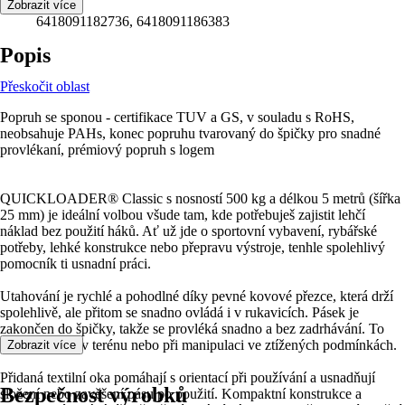
EAN
Zobrazit více
6418091182736, 6418091186383
Popis
Přeskočit oblast
Popruh se sponou - certifikace TUV a GS, v souladu s RoHS,
neobsahuje PAHs, konec popruhu tvarovaný do špičky pro snadné
provlékaní, prémiový popruh s logem
QUICKLOADER® Classic s nosností 500 kg a délkou 5 metrů (šířka
25 mm) je ideální volbou všude tam, kde potřebuješ zajistit lehčí
náklad bez použití háků. Ať už jde o sportovní vybavení, rybářské
potřeby, lehké konstrukce nebo přepravu výstroje, tenhle spolehlivý
pomocník ti usnadní práci.
Utahování je rychlé a pohodlné díky pevné kovové přezce, která drží
spolehlivě, ale přitom se snadno ovládá i v rukavicích. Pásek je
zakončen do špičky, takže se provléká snadno a bez zadrhávání. To
oceníš hlavně v terénu nebo při manipulaci ve ztížených podmínkách.
Zobrazit více
Přidaná textilní oka pomáhají s orientací při používání a usnadňují
Bezpečnost výrobků
složení nebo zavěšení pásu po použití. Kompaktní konstrukce a