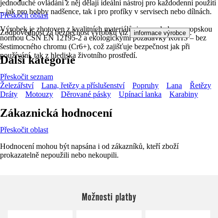
jednoduché ovládání z něj dělají ideální nástroj pro každodenní použití
– jak pro hobby nadšence, tak i pro profíky v servisech nebo dílnách.
Přeskočit oblast
Výrobek je zhotoven z kvalitních materiálů, je v souladu s evropskou
Zodpovědnost za bezpečnost výrobku viz
.
informace výrobce
normou ČSN EN 12195-2 a ekologickými požadavky RoHS – bez
šestimocného chromu (Cr6+), což zajišťuje bezpečnost jak při
používání, tak z hlediska životního prostředí.
Další kategorie
Přeskočit seznam
Železářství
Lana, řetězy a příslušenství
Popruhy
Lana
Řetězy
Dráty
Motouzy
Děrované pásky
Upínací lanka
Karabiny
Zákaznická hodnocení
Přeskočit oblast
Hodnocení mohou být napsána i od zákazníků, kteří zboží
prokazatelně nepoužili nebo nekoupili.
Možnosti platby