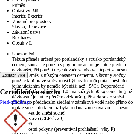
Příměs
Oblast využití
Interiér, Exteriér
Vhodné pro prostory
Stavba, Renovace
Základní barva
Bez barvy
Obsah v L
1 l
Upozornění
Tekutá přísada určená pro portlandský a strusko-portlandský
cement, současné použití s jinými přísadami je nutné předem
odzkoušet, Při použití urychlovače za nízkých teplot se nesmí
používat směsi s nízkým obsahem cementu, Všechny složky
Zobrazit více
použité k přípravě směsi musí být bez ledu (teplota směsi před
jejím uložením by neměla být nižší než +5°C), Doporučené
Certifikáty a služby
orientační dávkování: 0,5–1,0 l na každých 50 kg cementu (jiné
dávkování je nutné předem odzkoušet), Přísada se do směsi
Přeskočit oblast
přidává po předchozím zředění v záměsové vodě nebo přímo do
mokré směsi, do které již byla přidána záměsová voda – nesmí
se dávkovat do směsi suché!
Signální slovo (CLP čl. 20)
Nebezpečí
Bezpečnostní pokyny (preventivní prohlášení - věty P)