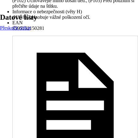
(P102) Uchovávejte mimo dosah dětí., (P103) Před použitím si
přečtěte údaje na štítku.
Informace o nebezpečnosti (věty H)
Datové listy
(H318) Způsobuje vážné poškození očí.
EAN
Přeskočit oblast
8595152150281