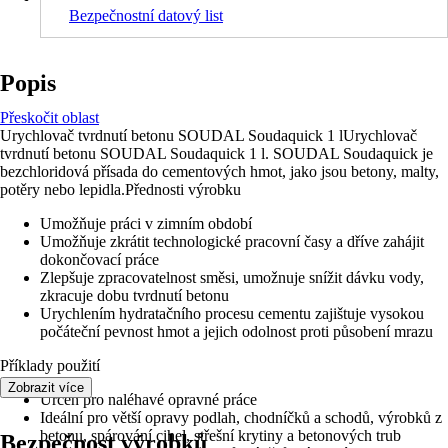
Bezpečnostní datový list
Popis
Přeskočit oblast
Urychlovač tvrdnutí betonu SOUDAL Soudaquick 1 lUrychlovač
tvrdnutí betonu SOUDAL Soudaquick 1 l. SOUDAL Soudaquick je
bezchloridová přísada do cementových hmot, jako jsou betony, malty,
potěry nebo lepidla.Přednosti výrobku
Umožňuje práci v zimním období
Umožňuje zkrátit technologické pracovní časy a dříve zahájit
dokončovací práce
Zlepšuje zpracovatelnost směsi, umožnuje snížit dávku vody,
zkracuje dobu tvrdnutí betonu
Urychlením hydratačního procesu cementu zajištuje vysokou
počáteční pevnost hmot a jejich odolnost proti působení mrazu
Příklady použití
Zobrazit více
Určen pro naléhavé opravné práce
Ideální pro větší opravy podlah, chodníčků a schodů, výrobků z
betonu, spárování cihel, střešní krytiny a betonových trub
Bezpečnost výrobků