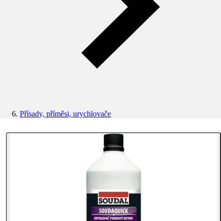
Přísady, příměsi, urychlovače