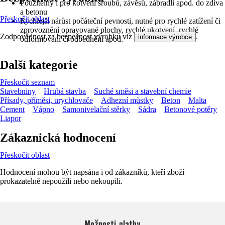
Použitelný i pro kotvení šroubů, závěsů, zábradlí apod. do zdiva
a betonu
Přeskočit oblast
Rychlejší nárůst počáteční pevnosti, nutné pro rychlé zatížení či
zprovoznění opravované plochy, rychlé ukotvení, rychlé
Zodpovědnost za bezpečnost výrobku viz
.
informace výrobce
odformování či odbednění apod.
Další kategorie
Přeskočit seznam
Stavebniny
Hrubá stavba
Suché směsi a stavební chemie
Přísady, příměsi, urychlovače
Adhezní můstky
Beton
Malta
Cement
Vápno
Samonivelační stěrky
Sádra
Betonové potěry
Liapor
Zákaznická hodnocení
Přeskočit oblast
Hodnocení mohou být napsána i od zákazníků, kteří zboží
prokazatelně nepoužili nebo nekoupili.
Možnosti platby