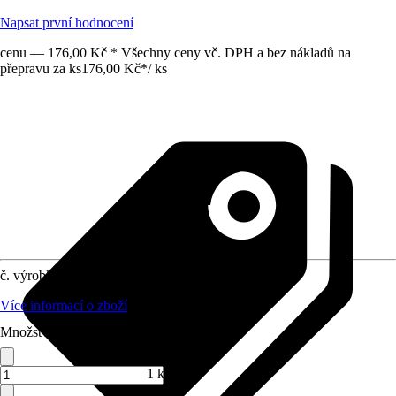
Napsat první hodnocení
cenu — 176,00 Kč * Všechny ceny vč. DPH a bez nákladů na
přepravu za ks
176,00 Kč
*
/
ks
č. výrobku
8837377
Více informací o zboží
Množství (ks)
1 ks