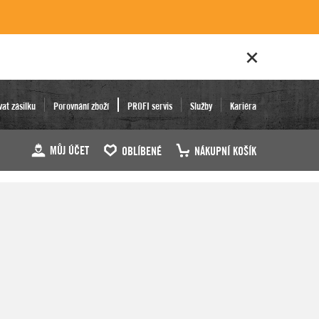
vat zásilku
Porovnání zboží
PROFI servis
Služby
Kariéra
MŮJ ÚČET
OBLÍBENÉ
NÁKUPNÍ KOŠÍK