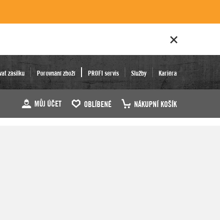
vat zásilku
Porovnání zboží
PROFI servis
Služby
Kariéra
MŮJ ÚČET
OBLÍBENÉ
NÁKUPNÍ KOŠÍK