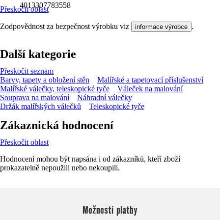
4013307783558
Přeskočit oblast
Zodpovědnost za bezpečnost výrobku viz
.
informace výrobce
Další kategorie
Přeskočit seznam
Barvy, tapety a obložení stěn
Malířské a tapetovací příslušenství
Malířské válečky, teleskopické tyče
Váleček na malování
Souprava na malování
Náhradní válečky
Držák malířských válečků
Teleskopické tyče
Zákaznická hodnocení
Přeskočit oblast
Hodnocení mohou být napsána i od zákazníků, kteří zboží
prokazatelně nepoužili nebo nekoupili.
Možnosti platby