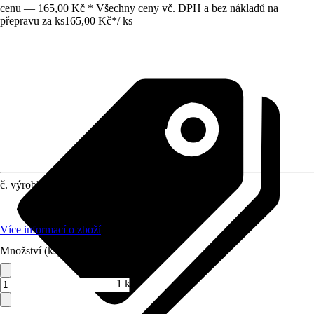
cenu — 165,00 Kč * Všechny ceny vč. DPH a bez nákladů na
přepravu za ks
165,00 Kč
*
/
ks
č. výrobku
5107030
Oblast použití
:
Určeno pro kbelík 1512
Více informací o zboží
Množství (ks)
1 ks