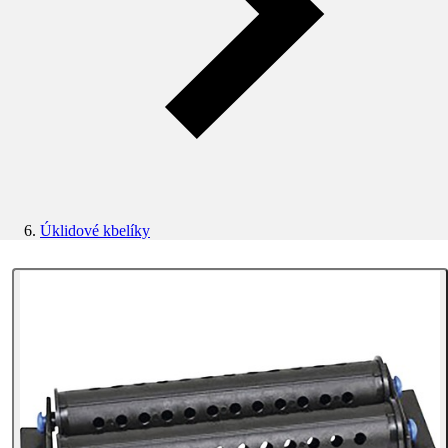
Úklidové kbelíky