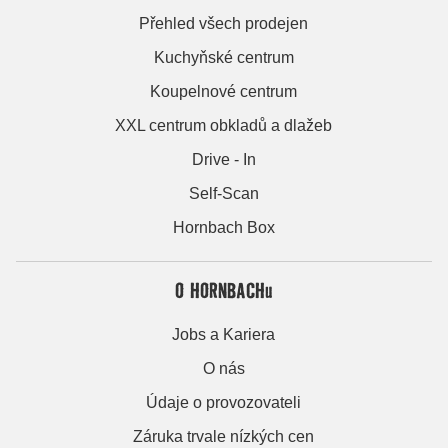
Přehled všech prodejen
Kuchyňské centrum
Koupelnové centrum
XXL centrum obkladů a dlažeb
Drive - In
Self-Scan
Hornbach Box
O HORNBACHu
Jobs a Kariera
O nás
Údaje o provozovateli
Záruka trvale nízkých cen