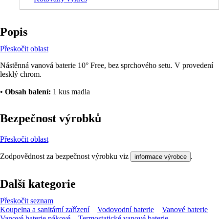
Popis
Přeskočit oblast
Nástěnná vanová baterie 10° Free, bez sprchového setu. V provedení
lesklý chrom.
•
Obsah balení:
1 kus madla
Bezpečnost výrobků
Přeskočit oblast
Zodpovědnost za bezpečnost výrobku viz
.
informace výrobce
Další kategorie
Přeskočit seznam
Koupelna a sanitární zařízení
Vodovodní baterie
Vanové baterie
Vanové baterie pákové
Termostatické vanové baterie