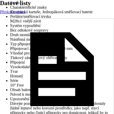
Datové listy
0 mm
Charakteristické znaky
Přeskočit oblast
Keramická kartuše, Jednopáková směšovací baterie
Perlátor/směšovací tryska
M28x1 vnější závit
Systém vypouštění
Bez odtokové soupravy
Druh montáže
Nástěnná montáž
Typ připojení
Připojovací závit 1/2", Rozteč 150 mm
Vhodné pro
Tlakový zásobníkový ohřívač vody
Připojení
Vysokotlaké - tlakové
Tvar
Hranatý
Série
10° Free
Obsah balení
Návod k montáži
Upozornění
Dávejte pozor na to, aby se na připojovací hadice nedostaly
žádné leptavé nebo korozní prostředky, jako např. mycí
přípravky nebo čisticí přípravky pro domácnost, jelikož by to