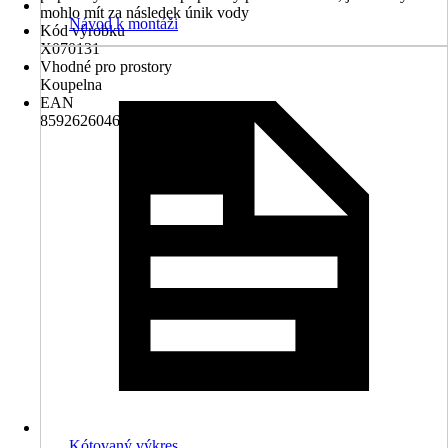
mohlo mít za následek únik vody
Návod k montáži
Kód výrobku
X070131
Vhodné pro prostory
Koupelna
EAN
8592626046811
Kótovaný výkres