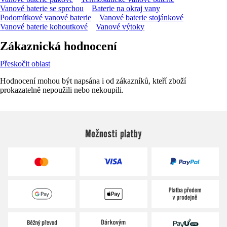
Vanové baterie se sprchou
Baterie na okraj vany
Podomítkové vanové baterie
Vanové baterie stojánkové
Vanové baterie kohoutkové
Vanové výtoky
Zákaznická hodnocení
Přeskočit oblast
Hodnocení mohou být napsána i od zákazníků, kteří zboží
prokazatelně nepoužili nebo nekoupili.
Možnosti platby