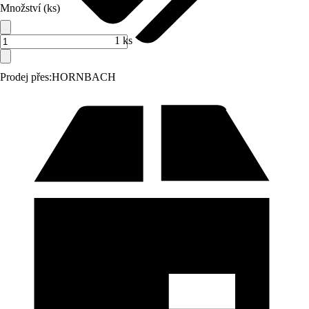
Množství (ks)
1 ks
Prodej přes:
HORNBACH