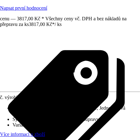
Napsat první hodnocení
cenu — 3817,00 Kč * Všechny ceny vč. DPH a bez nákladů na
přepravu za ks
3817,00 Kč
*
/
ks
č. výrobku
10300291
Charakteristické znaky
:
Keramická kartuše, Jednopáková
směšovací baterie
Systém vypouštění
:
Bez odtokové soupravy
Varianta
:
Vanová baterie páková
Více informací o zboží