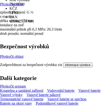
Přeskočit oblast
76410700
KČZ
způsob připojení: G ½
5TVE
s rozetou
EAN
délka výtoku: 174 mm
4059625337691
instalace na zeď
maximální průtok při 0,3 MPa: 20,3 l/min
druh proudu: normální proud
Bezpečnost výrobků
Přeskočit oblast
Zodpovědnost za bezpečnost výrobku viz
.
informace výrobce
Další kategorie
Přeskočit seznam
Koupelna a sanitární zařízení
Vodovodní baterie
Vanové baterie
Vanové výtoky
Vanové baterie pákové
Termostatické vanové baterie
Vanové baterie se sprchou
Baterie na okraj vany
Podomítkové vanové baterie