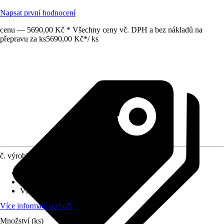
Napsat první hodnocení
cenu — 5690,00 Kč * Všechny ceny vč. DPH a bez nákladů na
přepravu za ks
5690,00 Kč
*
/
ks
č. výrobku
10590379
Druh výrobku
:
Příslušenství
Varianta
:
Odtok
Vhodné pro
:
Vanová baterie
Více informací o zboží
Množství (ks)