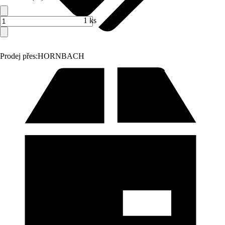
1 ks
Prodej přes:
HORNBACH