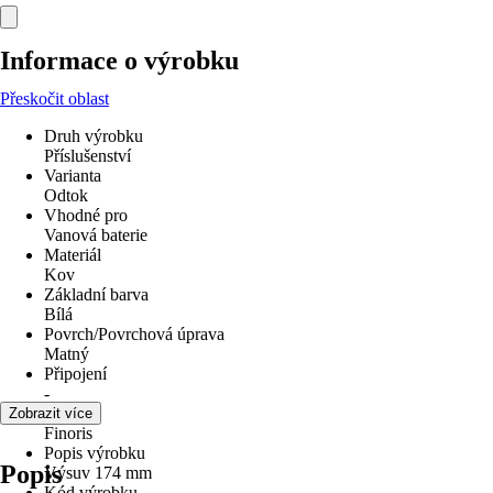
Informace o výrobku
Přeskočit oblast
Druh výrobku
Příslušenství
Varianta
Odtok
Vhodné pro
Vanová baterie
Materiál
Kov
Základní barva
Bílá
Povrch/Povrchová úprava
Matný
Připojení
-
Série
Zobrazit více
Finoris
Popis výrobku
Popis
Výsuv 174 mm
Kód výrobku