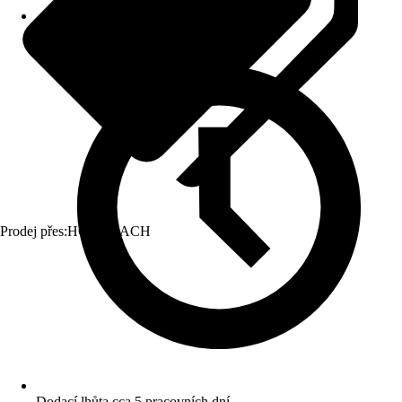
Prodej přes:
HORNBACH
Dodací lhůta cca 5 pracovních dní