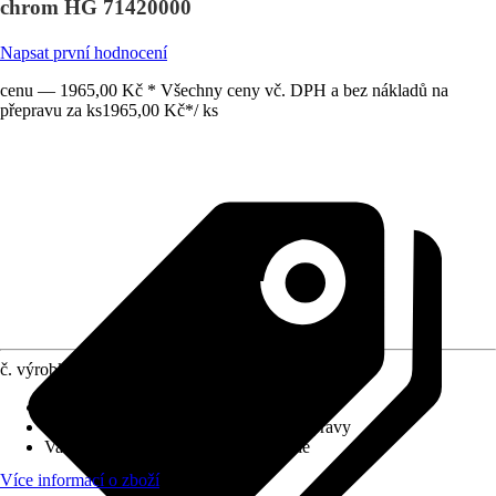
chrom HG 71420000
Napsat první hodnocení
cenu — 1965,00 Kč * Všechny ceny vč. DPH a bez nákladů na
přepravu za ks
1965,00 Kč
*
/
ks
č. výrobku
10571291
Charakteristické znaky
:
Šetřící vodu
Systém vypouštění
:
Bez odtokové soupravy
Varianta
:
Podomítková vanová baterie
Více informací o zboží