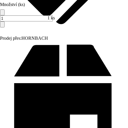
Množství (ks)
1 ks
Prodej přes:
HORNBACH