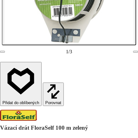
1
/
3
Porovnat
Vázací drát FloraSelf 100 m zelený