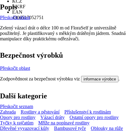
KČZ
Popis
NKRF
EAN
Přeskočit oblast
4306517052751
Zelený vázací drát o délce 100 m od FloraSelf je univerzálně
použitelný. Je plastifikovaný s měkkým drátěným jádrem. Snadná
manipulace díky praktickému odřezávači.
Bezpečnost výrobků
Přeskočit oblast
Zodpovědnost za bezpečnost výrobku viz
.
informace výrobce
Další kategorie
Přeskočit seznam
Zahrada
Rostliny a pěstování
Příslušenství k rostlinám
Opory pro rostliny
Vázací dráty
Ostatní opory pro rostliny
Tyčky k rajčatům
Mříže na popínavé rostliny
Dřevěné vyvazovací kůly
Bambusové tyče
Oblouky na růže