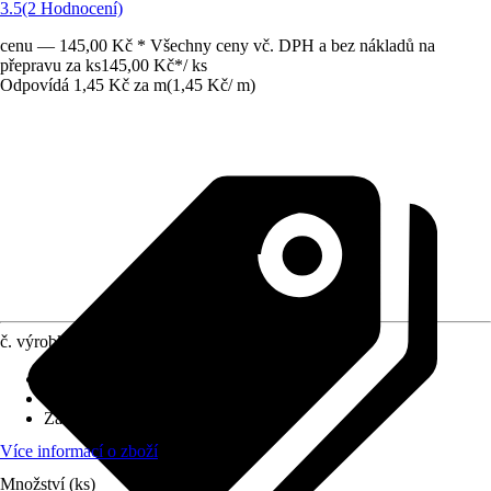
3.5
(2 Hodnocení)
cenu — 145,00 Kč * Všechny ceny vč. DPH a bez nákladů na
přepravu za ks
145,00 Kč
*
/
ks
Odpovídá 1,45 Kč za m
(
1,45 Kč
/
m
)
č. výrobku
7531931
Druh výrobku
:
Vázací materiál
Materiál
:
Kov
Základní barva
:
Zelená
Více informací o zboží
Množství (ks)