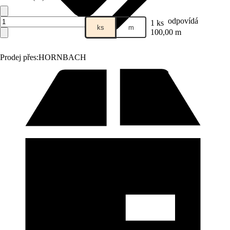
odpovídá
1 ks
ks
m
100,00 m
Prodej přes:
HORNBACH