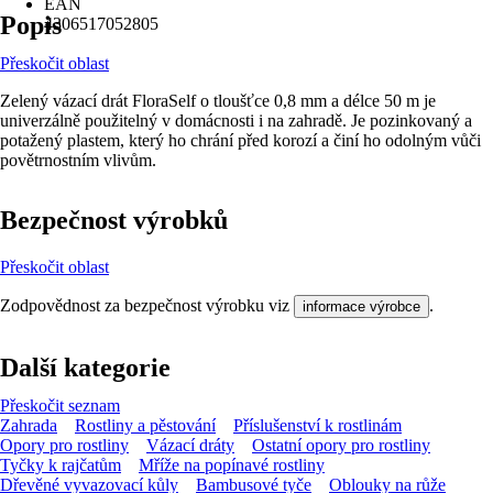
EAN
Popis
4306517052805
Přeskočit oblast
Zelený vázací drát FloraSelf o tloušťce 0,8 mm a délce 50 m je
univerzálně použitelný v domácnosti i na zahradě. Je pozinkovaný a
potažený plastem, který ho chrání před korozí a činí ho odolným vůči
povětrnostním vlivům.
Bezpečnost výrobků
Přeskočit oblast
Zodpovědnost za bezpečnost výrobku viz
.
informace výrobce
Další kategorie
Přeskočit seznam
Zahrada
Rostliny a pěstování
Příslušenství k rostlinám
Opory pro rostliny
Vázací dráty
Ostatní opory pro rostliny
Tyčky k rajčatům
Mříže na popínavé rostliny
Dřevěné vyvazovací kůly
Bambusové tyče
Oblouky na růže