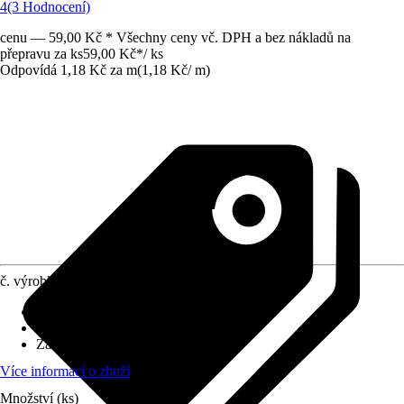
4
(3 Hodnocení)
cenu — 59,00 Kč * Všechny ceny vč. DPH a bez nákladů na
přepravu za ks
59,00 Kč
*
/
ks
Odpovídá 1,18 Kč za m
(
1,18 Kč
/
m
)
č. výrobku
7531936
Druh výrobku
:
Vázací materiál
Materiál
:
Kov
Základní barva
:
Zelená
Více informací o zboží
Množství (ks)