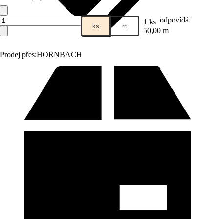
odpovídá
1 ks
ks
m
50,00 m
Prodej přes:
HORNBACH