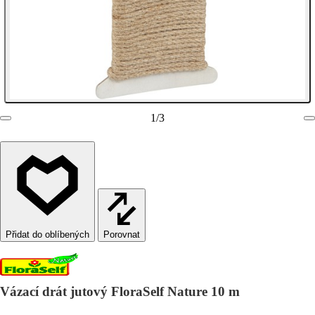
1
/
3
Porovnat
Vázací drát jutový FloraSelf Nature 10 m