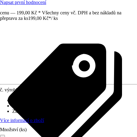
Napsat první hodnocení
cenu — 199,00 Kč * Všechny ceny vč. DPH a bez nákladů na
přepravu za ks
199,00 Kč
*
/
ks
č. výrobku
10356593
Druh výrobku
:
Vázací materiál
Materiál
:
Juta, Drát
Základní barva
:
Přírodní
Více informací o zboží
Množství (ks)