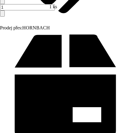
1 ks
Prodej přes:
HORNBACH