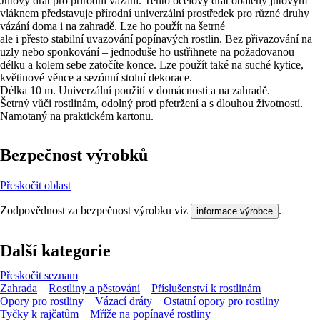
Jutový drát pro přírodní vázání. Tento ocelový drát obalený jutovým
vláknem představuje přírodní univerzální prostředek pro různé druhy
vázání doma i na zahradě. Lze ho použít na šetrné
ale i přesto stabilní uvazování popínavých rostlin. Bez přivazování na
uzly nebo sponkování – jednoduše ho ustřihnete na požadovanou
délku a kolem sebe zatočíte konce. Lze použít také na suché kytice,
květinové věnce a sezónní stolní dekorace.
Délka 10 m. Univerzální použití v domácnosti a na zahradě.
Šetrný vůči rostlinám, odolný proti přetržení a s dlouhou životností.
Namotaný na praktickém kartonu.
Bezpečnost výrobků
Přeskočit oblast
Zodpovědnost za bezpečnost výrobku viz
.
informace výrobce
Další kategorie
Přeskočit seznam
Zahrada
Rostliny a pěstování
Příslušenství k rostlinám
Opory pro rostliny
Vázací dráty
Ostatní opory pro rostliny
Tyčky k rajčatům
Mříže na popínavé rostliny