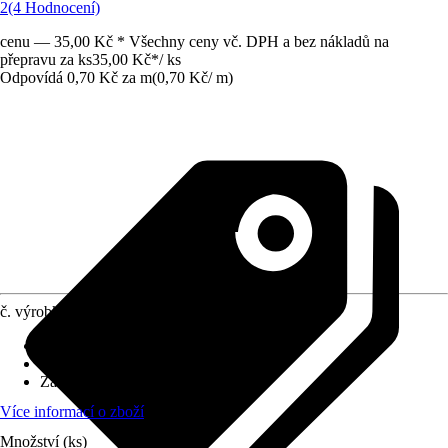
2
(4 Hodnocení)
cenu — 35,00 Kč * Všechny ceny vč. DPH a bez nákladů na
přepravu za ks
35,00 Kč
*
/
ks
Odpovídá 0,70 Kč za m
(
0,70 Kč
/
m
)
č. výrobku
7531933
Druh výrobku
:
Vázací materiál
Materiál
:
Kov
Základní barva
:
Zelená
Více informací o zboží
Množství (ks)