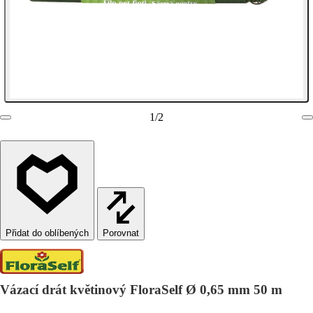
1
/
2
Porovnat
Vázací drát květinový FloraSelf Ø 0,65 mm 50 m