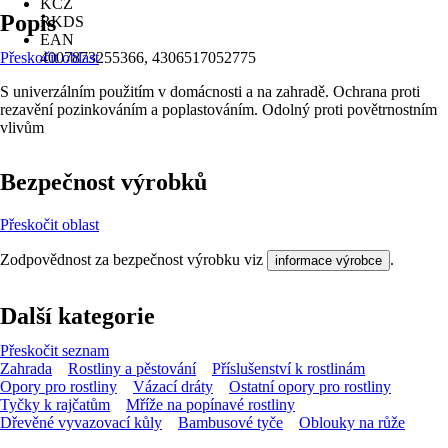
KČZ
Popis
RKDS
EAN
Přeskočit oblast
4007873255366, 4306517052775
S univerzálním použitím v domácnosti a na zahradě. Ochrana proti
rezavění pozinkováním a poplastováním. Odolný proti povětrnostním
vlivům
Bezpečnost výrobků
Přeskočit oblast
Zodpovědnost za bezpečnost výrobku viz
.
informace výrobce
Další kategorie
Přeskočit seznam
Zahrada
Rostliny a pěstování
Příslušenství k rostlinám
Opory pro rostliny
Vázací dráty
Ostatní opory pro rostliny
Tyčky k rajčatům
Mříže na popínavé rostliny
Dřevěné vyvazovací kůly
Bambusové tyče
Oblouky na růže