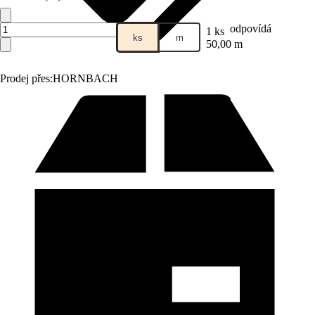
odpovídá
1 ks
ks
m
50,00 m
Prodej přes:
HORNBACH