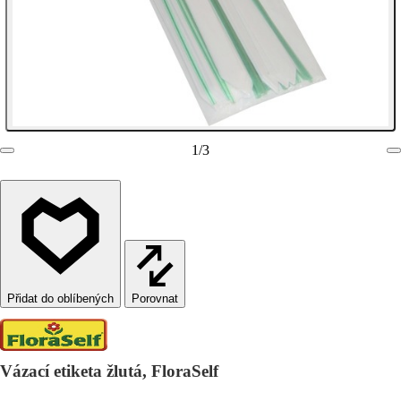
1
/
3
Porovnat
Vázací etiketa žlutá, FloraSelf