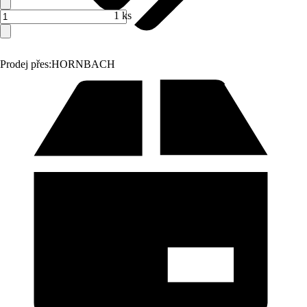
1 ks
Prodej přes:
HORNBACH