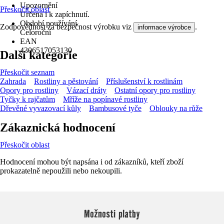
Upozornění
Přeskočit oblast
Určena i k zapíchnutí.
Období používání
Zodpovědnost za bezpečnost výrobku viz
.
informace výrobce
Celoroční
EAN
4306517053130
Další kategorie
Přeskočit seznam
Zahrada
Rostliny a pěstování
Příslušenství k rostlinám
Opory pro rostliny
Vázací dráty
Ostatní opory pro rostliny
Tyčky k rajčatům
Mříže na popínavé rostliny
Dřevěné vyvazovací kůly
Bambusové tyče
Oblouky na růže
Zákaznická hodnocení
Přeskočit oblast
Hodnocení mohou být napsána i od zákazníků, kteří zboží
prokazatelně nepoužili nebo nekoupili.
Možnosti platby