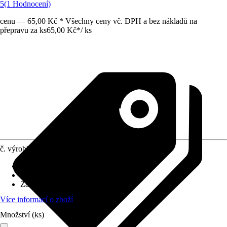
5
(1 Hodnocení)
cenu — 65,00 Kč * Všechny ceny vč. DPH a bez nákladů na
přepravu za ks
65,00 Kč
*
/
ks
č. výrobku
7531969
Druh výrobku
:
Příslušenství pro pěstění
Materiál
:
Plast
Základní barva
:
Zelená
Více informací o zboží
Množství (ks)