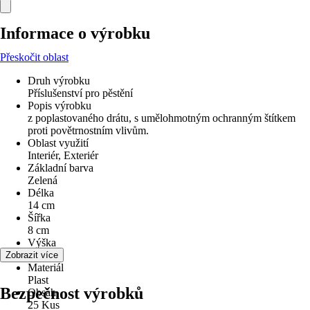
Informace o výrobku
Přeskočit oblast
Druh výrobku
Příslušenství pro pěstění
Popis výrobku
z poplastovaného drátu, s umělohmotným ochranným štítkem
proti povětrnostním vlivům.
Oblast využití
Interiér, Exteriér
Základní barva
Zelená
Délka
14 cm
Šířka
8 cm
Výška
1 cm
Zobrazit více
Materiál
Plast
Bezpečnost výrobků
Obsah
25 Kus