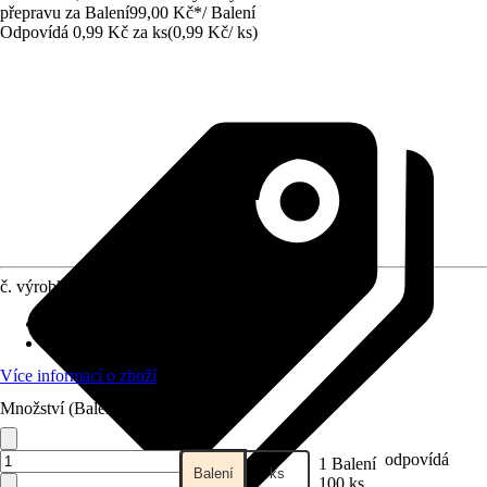
přepravu za Balení
99,00 Kč
*
/
Balení
Odpovídá 0,99 Kč za ks
(
0,99 Kč
/
ks
)
č. výrobku
8643300
Druh výrobku
:
Držák
Provedení
:
Smyčka
Více informací o zboží
Množství (Balení)
odpovídá
1 Balení
Balení
ks
100 ks