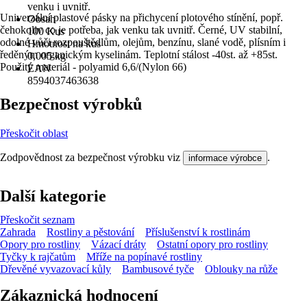
venku i uvnitř.
Univerzální plastové pásky na přichycení plotového stínění, popř.
Obsah
čehokoliv co je potřeba, jak venku tak uvnitř. Černé, UV stabilní,
100 Kus
odolné vůči rozpouštědlům, olejům, benzínu, slané vodě, plísním i
Hmotnost na kus
ředěným organickým kyselinám. Teplotní stálost -40st. až +85st.
0,005 kg
Použitý materiál - polyamid 6,6/(Nylon 66)
EAN
8594037463638
Bezpečnost výrobků
Přeskočit oblast
Zodpovědnost za bezpečnost výrobku viz
.
informace výrobce
Další kategorie
Přeskočit seznam
Zahrada
Rostliny a pěstování
Příslušenství k rostlinám
Opory pro rostliny
Vázací dráty
Ostatní opory pro rostliny
Tyčky k rajčatům
Mříže na popínavé rostliny
Dřevěné vyvazovací kůly
Bambusové tyče
Oblouky na růže
Zákaznická hodnocení