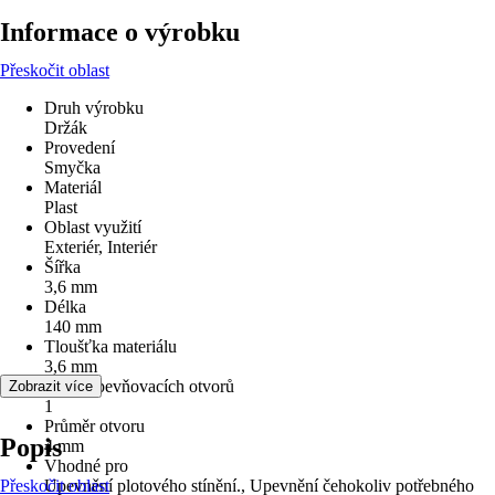
Informace o výrobku
Přeskočit oblast
Druh výrobku
Držák
Provedení
Smyčka
Materiál
Plast
Oblast využití
Exteriér, Interiér
Šířka
3,6 mm
Délka
140 mm
Tloušťka materiálu
3,6 mm
Počet upevňovacích otvorů
Zobrazit více
1
Průměr otvoru
Popis
4 mm
Vhodné pro
Přeskočit oblast
Upevnění plotového stínění., Upevnění čehokoliv potřebného