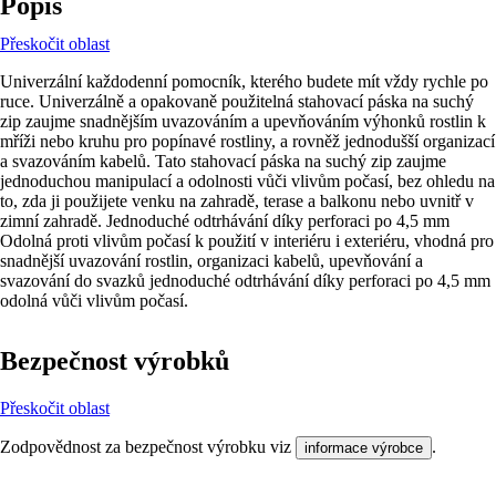
Popis
Přeskočit oblast
Univerzální každodenní pomocník, kterého budete mít vždy rychle po
ruce. Univerzálně a opakovaně použitelná stahovací páska na suchý
zip zaujme snadnějším uvazováním a upevňováním výhonků rostlin k
mříži nebo kruhu pro popínavé rostliny, a rovněž jednodušší organizací
a svazováním kabelů. Tato stahovací páska na suchý zip zaujme
jednoduchou manipulací a odolnosti vůči vlivům počasí, bez ohledu na
to, zda ji použijete venku na zahradě, terase a balkonu nebo uvnitř v
zimní zahradě. Jednoduché odtrhávání díky perforaci po 4,5 mm
Odolná proti vlivům počasí k použití v interiéru i exteriéru, vhodná pro
snadnější uvazování rostlin, organizaci kabelů, upevňování a
svazování do svazků jednoduché odtrhávání díky perforaci po 4,5 mm
odolná vůči vlivům počasí.
Bezpečnost výrobků
Přeskočit oblast
Zodpovědnost za bezpečnost výrobku viz
.
informace výrobce