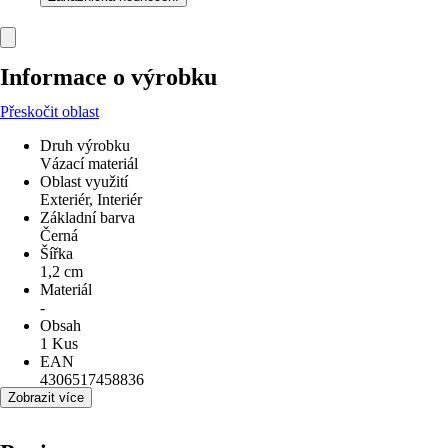
Informace o výrobku
Přeskočit oblast
Druh výrobku
Vázací materiál
Oblast využití
Exteriér, Interiér
Základní barva
Černá
Šířka
1,2 cm
Materiál
-
Obsah
1 Kus
EAN
4306517458836
Zobrazit více