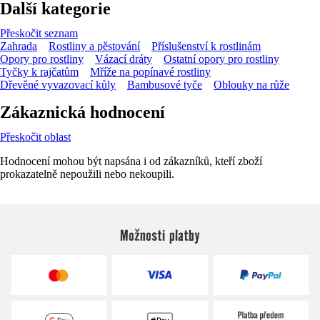
Další kategorie
Přeskočit seznam
Zahrada
Rostliny a pěstování
Příslušenství k rostlinám
Opory pro rostliny
Vázací dráty
Ostatní opory pro rostliny
Tyčky k rajčatům
Mříže na popínavé rostliny
Dřevěné vyvazovací kůly
Bambusové tyče
Oblouky na růže
Zákaznická hodnocení
Přeskočit oblast
Hodnocení mohou být napsána i od zákazníků, kteří zboží
prokazatelně nepoužili nebo nekoupili.
Možnosti platby