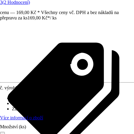
3
(2 Hodnocení)
cenu — 169,00 Kč * Všechny ceny vč. DPH a bez nákladů na
přepravu za ks
169,00 Kč
*
/
ks
č. výrobku
10356589
Druh výrobku
:
Vázací materiál
Materiál
:
-
Základní barva
:
Černá
Více informací o zboží
Množství (ks)