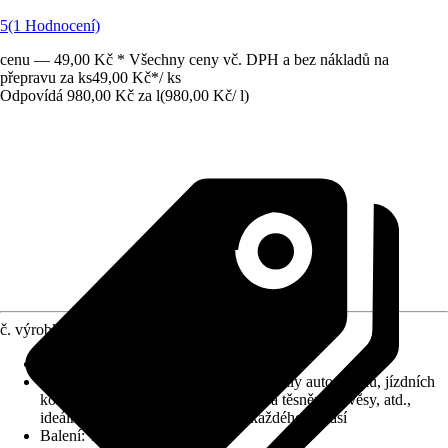
5
(1 Hodnocení)
cenu — 49,00 Kč * Všechny ceny vč. DPH a bez nákladů na
přepravu za ks
49,00 Kč
*
/
ks
Odpovídá 980,00 Kč za l
(
980,00 Kč
/
l
)
č. výrobku
914783
Druh výrobku
:
Pečující přípravek
Vhodné pro
:
chromované a lakované díly automobilů, jízdních
kol, motocyklů, atd., ošetřuje gumová těsnění, závěsy, atd.,
ideální ochrana kovů a nátěrů do každého počasí
Balení
:
Tuba