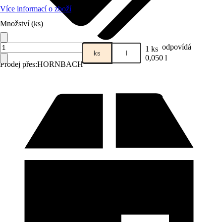
Více informací o zboží
Množství (ks)
odpovídá
1 ks
ks
l
0,050 l
Prodej přes:
HORNBACH