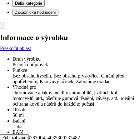
Další kategorie
Zákaznická hodnocení
Informace o výrobku
Přeskočit oblast
Druh výrobku
Pečující přípravek
Funkce
Bez obsahu kyselin, Bez obsahu pryskyřice, Chrání před
opotřebením, Klouzavý účinek, Zabraňuje oxidaci
Vhodné pro
chromované a lakované díly automobilů, jízdních kol,
motocyklů, atd., ošetřuje gumová těsnění, závěsy, atd., ideální
ochrana kovů a nátěrů do každého počasí
Obsah
50 ml
Balení
Tuba
EAN
2000914783004, 4035300232482
Zobrazit více