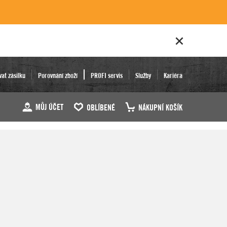
vat zásilku
Porovnání zboží
PROFI servis
Služby
Kariéra
MŮJ ÚČET
OBLÍBENÉ
NÁKUPNÍ KOŠÍK