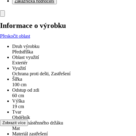
Zákaznická hodnocení
Informace o výrobku
Přeskočit oblast
Druh výrobku
Předstříška
Oblast využití
Exteriér
Využití
Ochrana proti dešti, Zastřešení
Šířka
100 cm
Odstup od zdi
60 cm
Výška
19 cm
Tvar
Obdélník
Vzhled nástěnného držáku
Zobrazit více
Mat
Materiál zastřešení