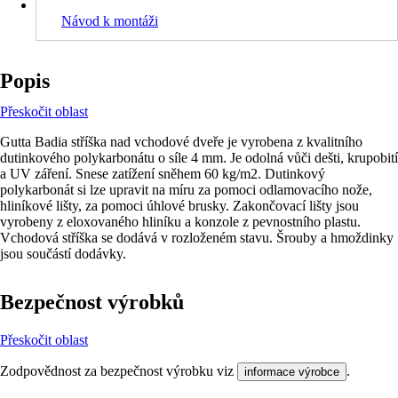
Návod k montáži
Popis
Přeskočit oblast
Gutta Badia stříška nad vchodové dveře je vyrobena z kvalitního
dutinkového polykarbonátu o síle 4 mm. Je odolná vůči dešti, krupobití
a UV záření. Snese zatížení sněhem 60 kg/m2. Dutinkový
polykarbonát si lze upravit na míru za pomoci odlamovacího nože,
hliníkové lišty, za pomoci úhlové brusky. Zakončovací lišty jsou
vyrobeny z eloxovaného hliníku a konzole z pevnostního plastu.
Vchodová stříška se dodává v rozloženém stavu. Šrouby a hmoždinky
jsou součástí dodávky.
Bezpečnost výrobků
Přeskočit oblast
Zodpovědnost za bezpečnost výrobku viz
.
informace výrobce