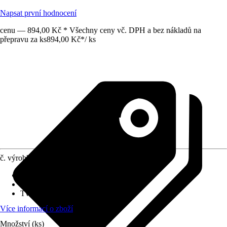
Napsat první hodnocení
cenu — 894,00 Kč * Všechny ceny vč. DPH a bez nákladů na
přepravu za ks
894,00 Kč
*
/
ks
č. výrobku
12376339
Hmotnost
:
3 kg
Šířka
:
100 cm
Tvar
:
Obdélník
Více informací o zboží
Množství (ks)