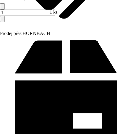
1 ks
Prodej přes:
HORNBACH