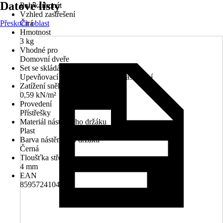
Datové listy
Polykarbonát
Vzhled zastřešení
Přeskočit oblast
Čirá
Hmotnost
3 kg
Vhodné pro
Domovní dveře
Set se skládá z
Upevňovací materiál pro beton, Zastřešení
Zatížení sněhem
0,59 kN/m²
Provedení
Přístřešky
Materiál nástěnného držáku
Plast
Barva nástěnného držáku
Černá
Tloušťka střechy
4 mm
EAN
8595724104971