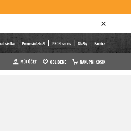
vat zásilku
Porovnání zboží
PROFI servis
Služby
Kariéra
MŮJ ÚČET
OBLÍBENÉ
NÁKUPNÍ KOŠÍK