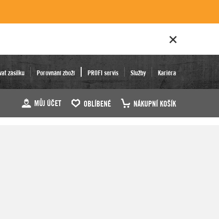
vat zásilku
Porovnání zboží
PROFI servis
Služby
Kariéra
MŮJ ÚČET
OBLÍBENÉ
NÁKUPNÍ KOŠÍK