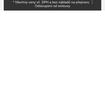
* Všechny ceny vč. DPH a bez nákladů na přepravu
Odstoupení od smlouvy