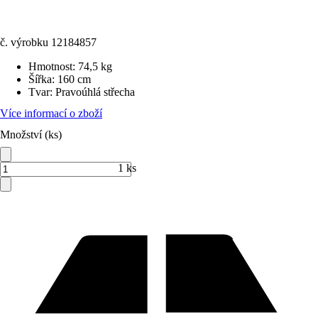
č. výrobku
12184857
Hmotnost
:
74,5 kg
Šířka
:
160 cm
Tvar
:
Pravoúhlá střecha
Více informací o zboží
Množství (ks)
1 ks