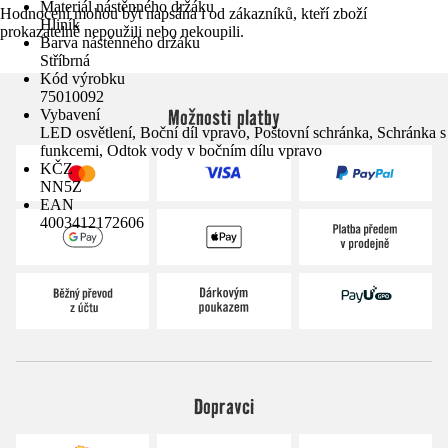
Materiál nástěnného držáku
Hodnocení mohou být napsána i od zákazníků, kteří zboží
Hliník
prokazatelně nepoužili nebo nekoupili.
Barva nástěnného držáku
Stříbrná
Kód výrobku
75010092
Možnosti platby
Vybavení
LED osvětlení, Boční díl vpravo, Poštovní schránka, Schránka s
funkcemi, Odtok vody v bočním dílu vpravo
KČZ
NN5Z
EAN
4003412172606
Dopravci