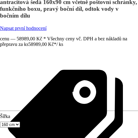
antracitová šedá 160x90 cm včetně poštovní schránky,
funkčního boxu, pravý boční díl, odtok vody v
bočním dílu
Napsat první hodnocení
cenu — 58989,00 Kč * Všechny ceny vč. DPH a bez nákladů na
přepravu za ks
58989,00 Kč
*
/
ks
Šířka