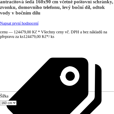
antracitová šedá 160x90 cm včetně poštovní schránky,
zvonku, domovního telefonu, levý boční díl, odtok
vody v bočním dílu
Napsat první hodnocení
cenu — 124479,00 Kč * Všechny ceny vč. DPH a bez nákladů na
přepravu za ks
124479,00 Kč
*
/
ks
Šířka