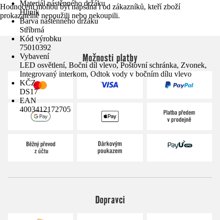
Materiál nástěnného držáku
Hodnocení mohou být napsána i od zákazníků, kteří zboží
Hliník
prokazatelně nepoužili nebo nekoupili.
Barva nástěnného držáku
Stříbrná
Kód výrobku
75010392
Možnosti platby
Vybavení
LED osvětlení, Boční díl vlevo, Poštovní schránka, Zvonek,
Integrovaný interkom, Odtok vody v bočním dílu vlevo
KČZ
DS17
EAN
4003412172705
Dopravci