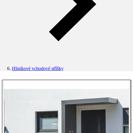
Hliníkové vchodové stříšky