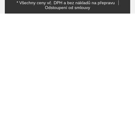
* Všechny ceny vč. DPH a bez nákladů na přepravu
Odstoupení od smlouvy