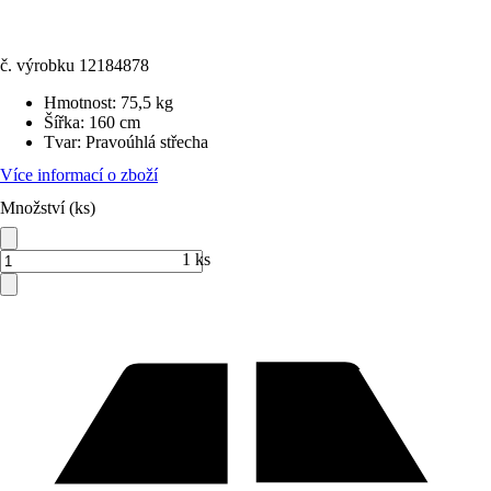
č. výrobku
12184878
Hmotnost
:
75,5 kg
Šířka
:
160 cm
Tvar
:
Pravoúhlá střecha
Více informací o zboží
Množství (ks)
1 ks