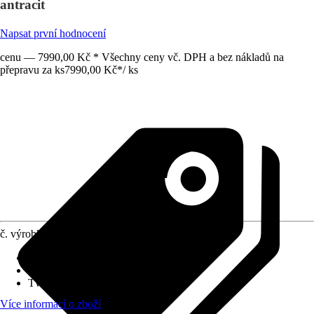
antracit
Napsat první hodnocení
cenu — 7990,00 Kč * Všechny ceny vč. DPH a bez nákladů na
přepravu za ks
7990,00 Kč
*
/
ks
č. výrobku
10569208
Hmotnost
:
17 kg
Šířka
:
160 cm
Tvar
:
Kulatý oblouk
Více informací o zboží