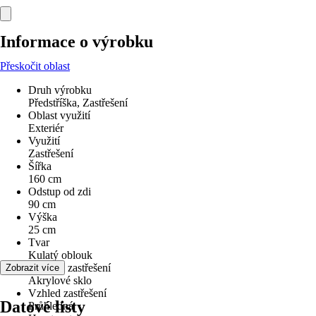
Informace o výrobku
Přeskočit oblast
Druh výrobku
Předstříška, Zastřešení
Oblast využití
Exteriér
Využití
Zastřešení
Šířka
160 cm
Odstup od zdi
90 cm
Výška
25 cm
Tvar
Kulatý oblouk
Materiál zastřešení
Zobrazit více
Akrylové sklo
Vzhled zastřešení
Datové listy
Průhledná