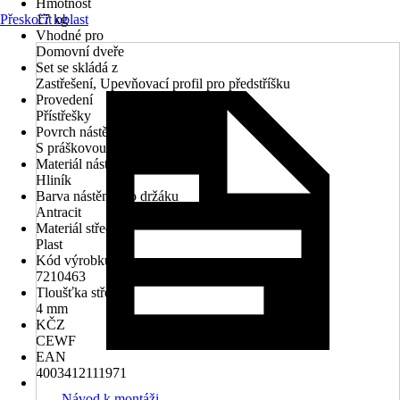
Hmotnost
Přeskočit oblast
17 kg
Vhodné pro
Domovní dveře
Set se skládá z
Zastřešení, Upevňovací profil pro předstříšku
Provedení
Přístřešky
Povrch nástěnného držáku
S práškovou úpravou
Materiál nástěnného držáku
Hliník
Barva nástěnného držáku
Antracit
Materiál střechy
Plast
Kód výrobku
7210463
Tloušťka střechy
4 mm
KČZ
CEWF
EAN
4003412111971
Návod k montáži