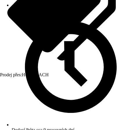
Prodej přes:
HORNBACH
Dodací lhůta cca 9 pracovních dní