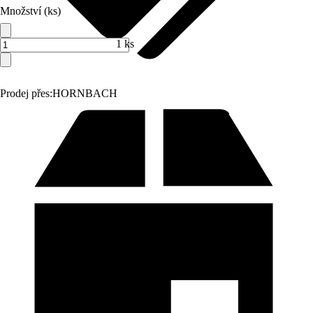
Množství (ks)
1 ks
Prodej přes:
HORNBACH