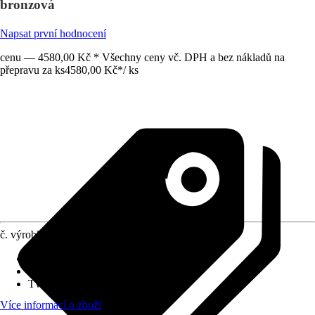
bronzová
Napsat první hodnocení
cenu — 4580,00 Kč * Všechny ceny vč. DPH a bez nákladů na
přepravu za ks
4580,00 Kč
*
/
ks
č. výrobku
10059292
Hmotnost
:
5,5 kg
Šířka
:
160 cm
Tvar
:
Obdélník
Více informací o zboží