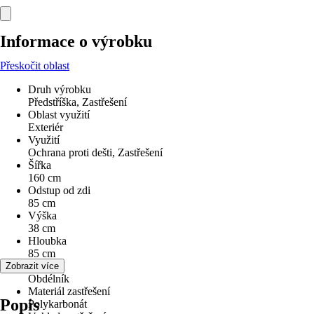
Informace o výrobku
Přeskočit oblast
Druh výrobku
Předstříška, Zastřešení
Oblast využití
Exteriér
Využití
Ochrana proti dešti, Zastřešení
Šířka
160 cm
Odstup od zdi
85 cm
Výška
38 cm
Hloubka
85 cm
Tvar
Zobrazit více
Obdélník
Materiál zastřešení
Popis
Polykarbonát