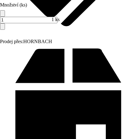
Množství (ks)
1 ks
Prodej přes:
HORNBACH