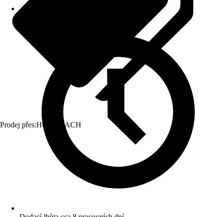
Prodej přes:
HORNBACH
Dodací lhůta cca 8 pracovních dní