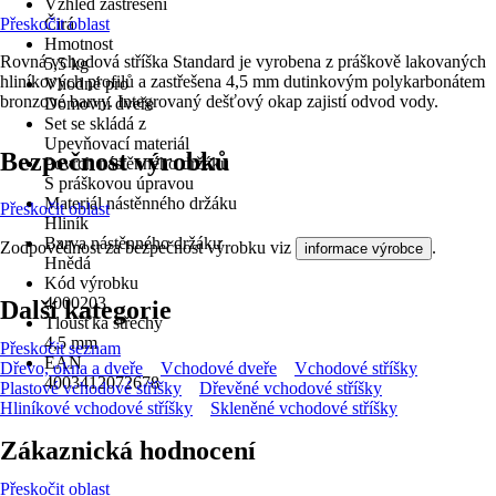
Vzhled zastřešení
Přeskočit oblast
Čirá
Hmotnost
Rovná vchodová stříška Standard je vyrobena z práškově lakovaných
5,5 kg
hliníkových profilů a zastřešena 4,5 mm dutinkovým polykarbonátem
Vhodné pro
bronzové barvy. Integrovaný dešťový okap zajistí odvod vody.
Domovní dveře
Set se skládá z
Upevňovací materiál
Bezpečnost výrobků
Povrch nástěnného držáku
S práškovou úpravou
Materiál nástěnného držáku
Přeskočit oblast
Hliník
Barva nástěnného držáku
Zodpovědnost za bezpečnost výrobku viz
.
informace výrobce
Hnědá
Kód výrobku
4000203
Další kategorie
Tloušťka střechy
4,5 mm
Přeskočit seznam
EAN
Dřevo, okna a dveře
Vchodové dveře
Vchodové stříšky
4003412072678
Plastové vchodové stříšky
Dřevěné vchodové stříšky
Hliníkové vchodové stříšky
Skleněné vchodové stříšky
Zákaznická hodnocení
Přeskočit oblast