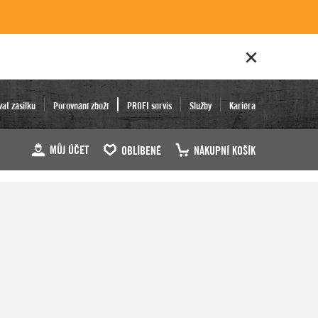
vat zásilku
Porovnání zboží
PROFI servis
Služby
Kariéra
MŮJ ÚČET
OBLÍBENÉ
NÁKUPNÍ KOŠÍK