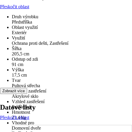
Přeskočit oblast
Druh výrobku
Předstříška
Oblast využití
Exteriér
Využití
Ochrana proti dešti, Zastřešení
Šířka
205,5 cm
Odstup od zdi
91 cm
Výška
17,5 cm
Tvar
Pultová střecha
Materiál zastřešení
Zobrazit více
Akrylové sklo
Vzhled zastřešení
Datové listy
Průhledná
Hmotnost
Přeskočit oblast
21,4 kg
Vhodné pro
Domovní dveře