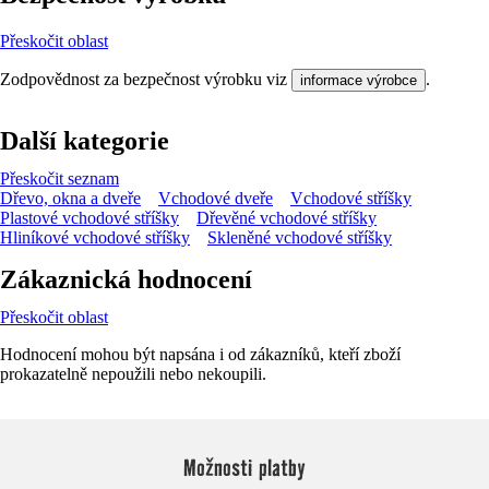
Přeskočit oblast
Zodpovědnost za bezpečnost výrobku viz
.
informace výrobce
Další kategorie
Přeskočit seznam
Dřevo, okna a dveře
Vchodové dveře
Vchodové stříšky
Plastové vchodové stříšky
Dřevěné vchodové stříšky
Hliníkové vchodové stříšky
Skleněné vchodové stříšky
Zákaznická hodnocení
Přeskočit oblast
Hodnocení mohou být napsána i od zákazníků, kteří zboží
prokazatelně nepoužili nebo nekoupili.
Možnosti platby