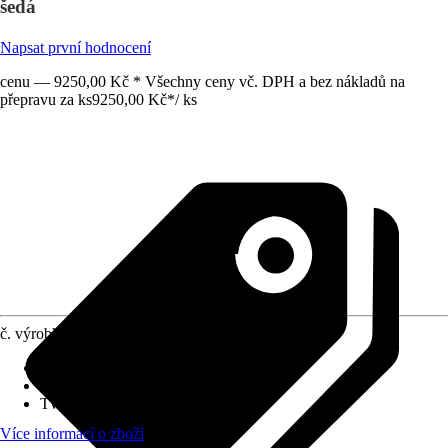
šedá
Napsat první hodnocení
cenu — 9250,00 Kč * Všechny ceny vč. DPH a bez nákladů na
přepravu za ks
9250,00 Kč
*
/
ks
č. výrobku
10703107
Hmotnost
:
21,4 kg
Šířka
:
205,5 cm
Tvar
:
Pultová střecha
Více informací o zboží