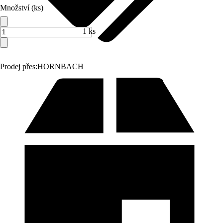
Množství (ks)
1 ks
Prodej přes:
HORNBACH