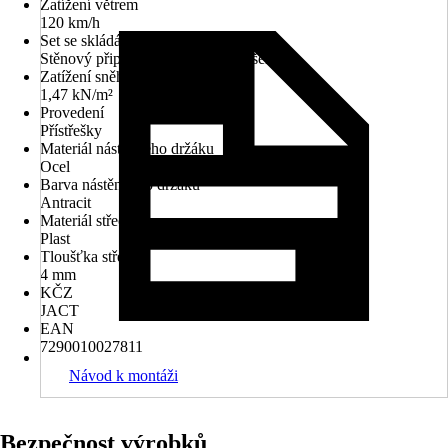
Zatížení větrem
120 km/h
Set se skládá z
Stěnový připojovací profil, Zastřešení
Zatížení sněhem
1,47 kN/m²
Provedení
Přístřešky
Materiál nástěnného držáku
Ocel
Barva nástěnného držáku
Antracit
Materiál střechy
Plast
Tloušťka střechy
4 mm
KČZ
JACT
EAN
7290010027811
Návod k montáži
Bezpečnost výrobků