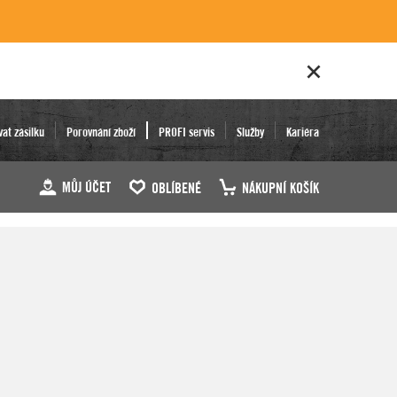
vat zásilku
Porovnání zboží
PROFI servis
Služby
Kariéra
MŮJ ÚČET
OBLÍBENÉ
NÁKUPNÍ KOŠÍK