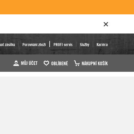
vat zásilku
Porovnání zboží
PROFI servis
Služby
Kariéra
MŮJ ÚČET
OBLÍBENÉ
NÁKUPNÍ KOŠÍK