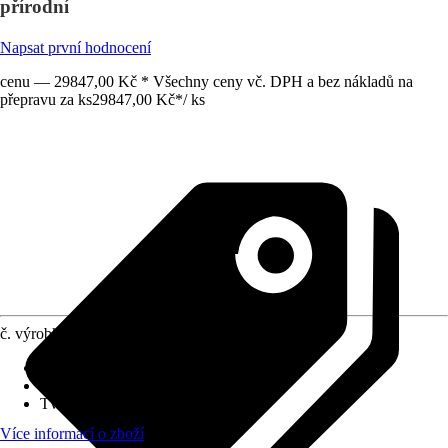
přírodní
Napsat první hodnocení
cenu — 29847,00 Kč * Všechny ceny vč. DPH a bez nákladů na
přepravu za ks
29847,00 Kč
*
/
ks
č. výrobku
12026589
Hmotnost
:
178 kg
Šířka
:
289 cm
Tvar
:
Sedlová střecha
Více informací o zboží