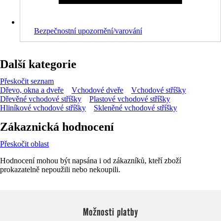
Bezpečnostní upozornění/varování
Další kategorie
Přeskočit seznam
Dřevo, okna a dveře
Vchodové dveře
Vchodové stříšky
Dřevěné vchodové stříšky
Plastové vchodové stříšky
Hliníkové vchodové stříšky
Skleněné vchodové stříšky
Zákaznická hodnocení
Přeskočit oblast
Hodnocení mohou být napsána i od zákazníků, kteří zboží
prokazatelně nepoužili nebo nekoupili.
Možnosti platby