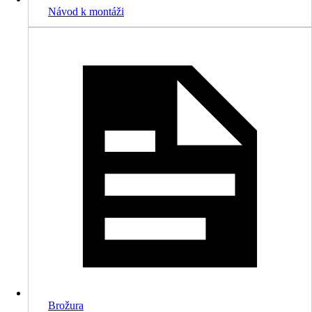
Návod k montáži
Brožura