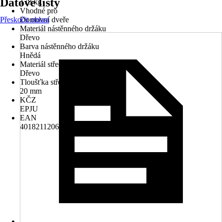
Datové listy
178 kg
Vhodné pro
Přeskočit oblast
Domovní dveře
Materiál nástěnného držáku
Dřevo
Barva nástěnného držáku
Hnědá
Materiál střechy
Dřevo
Tloušťka střechy
20 mm
KČZ
EPJU
EAN
4018211206322