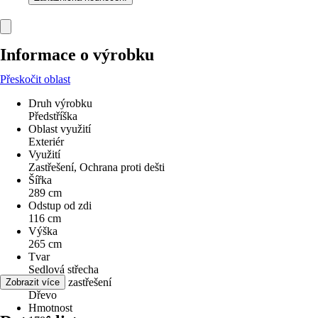
Informace o výrobku
Přeskočit oblast
Druh výrobku
Předstříška
Oblast využití
Exteriér
Využití
Zastřešení, Ochrana proti dešti
Šířka
289 cm
Odstup od zdi
116 cm
Výška
265 cm
Tvar
Sedlová střecha
Materiál zastřešení
Zobrazit více
Dřevo
Hmotnost