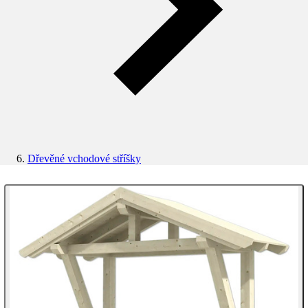
Dřevěné vchodové stříšky