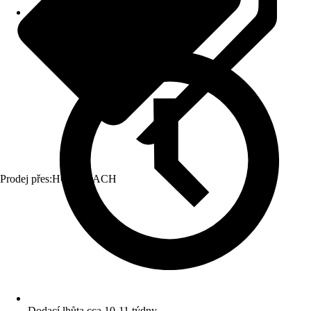
Prodej přes:
HORNBACH
Dodací lhůta cca 10-11 týdny