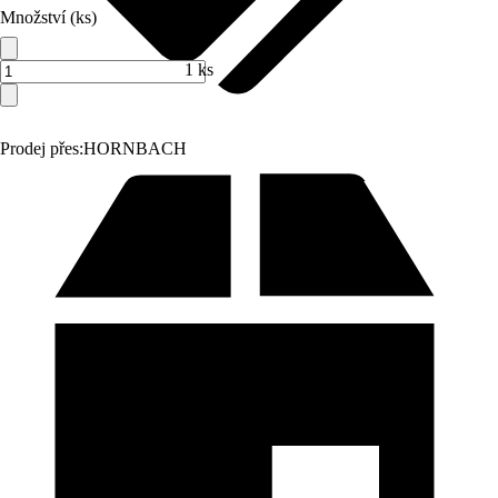
Množství (ks)
1 ks
Prodej přes:
HORNBACH